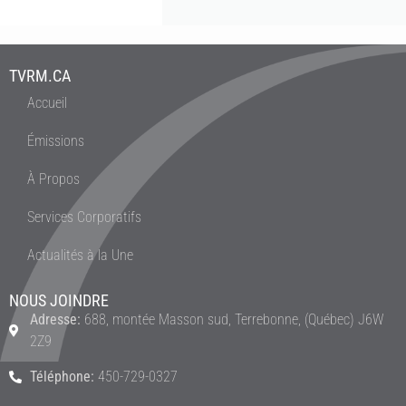
TVRM.CA
Accueil
Émissions
À Propos
Services Corporatifs
Actualités à la Une
NOUS JOINDRE
Adresse:
688, montée Masson sud, Terrebonne, (Québec) J6W
2Z9
Téléphone:
450-729-0327