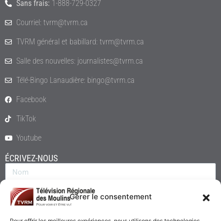
Sans frais:
1-888-729-0327
Courriel: tvrm@tvrm.ca
TVRM général et babillard: tvrm@tvrm.ca
Salle des nouvelles: journalistes@tvrm.ca
Télé-Bingo Lanaudière: bingo@tvrm.ca
Facebook
TikTok
Youtube
ÉCRIVEZ-NOUS
Gérer le consentement
Pour offrir les meilleures expériences, nous utilisons des technologies