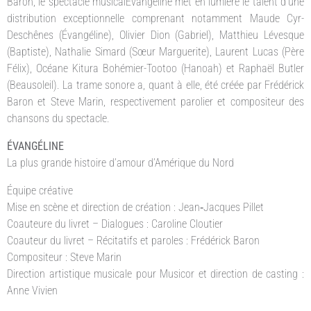
Baron, le spectacle musicalÉvangéline met en lumière le talent d’une
distribution exceptionnelle comprenant notamment Maude Cyr-
Deschênes (Évangéline), Olivier Dion (Gabriel), Matthieu Lévesque
(Baptiste), Nathalie Simard (Sœur Marguerite), Laurent Lucas (Père
Félix), Océane Kitura Bohémier-Tootoo (Hanoah) et Raphaël Butler
(Beausoleil). La trame sonore a, quant à elle, été créée par Frédérick
Baron et Steve Marin, respectivement parolier et compositeur des
chansons du spectacle.
ÉVANGÉLINE
La plus grande histoire d’amour d’Amérique du Nord
Équipe créative
Mise en scène et direction de création : Jean‑Jacques Pillet
Coauteure du livret – Dialogues : Caroline Cloutier
Coauteur du livret – Récitatifs et paroles : Frédérick Baron
Compositeur : Steve Marin
Direction artistique musicale pour Musicor et direction de casting :
Anne Vivien