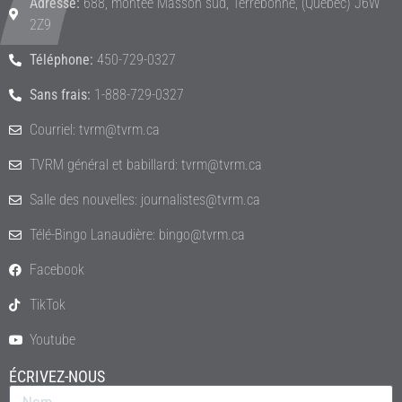
Adresse:
688, montée Masson sud, Terrebonne, (Québec) J6W
2Z9
Téléphone:
450-729-0327
Sans frais:
1-888-729-0327
Courriel: tvrm@tvrm.ca
TVRM général et babillard: tvrm@tvrm.ca
Salle des nouvelles: journalistes@tvrm.ca
Télé-Bingo Lanaudière: bingo@tvrm.ca
Facebook
TikTok
Youtube
ÉCRIVEZ-NOUS