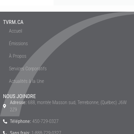
TVRM.CA
Accueil
Émissions
À Propos
Services Corporatifs
Actualités à la Une
NOUS JOINDRE
Adresse:
688, montée Masson sud, Terrebonne, (Québec) J6W
2Z9
Téléphone:
450-729-0327
Sans frais:
1-888-729-0327