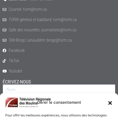
Courriel: tvrm@tvrm.ca
TVRM général et babillard: tvrm@tvrm.ca
Salle des nouvelles: journalistes@tvrm.ca
Télé-Bingo Lanaudière: bingo@tvrm.ca
Facebook
TikTok
Youtube
ÉCRIVEZ-NOUS
Gérer le consentement
Pour offrir les meilleures expériences, nous utilisons des technologies