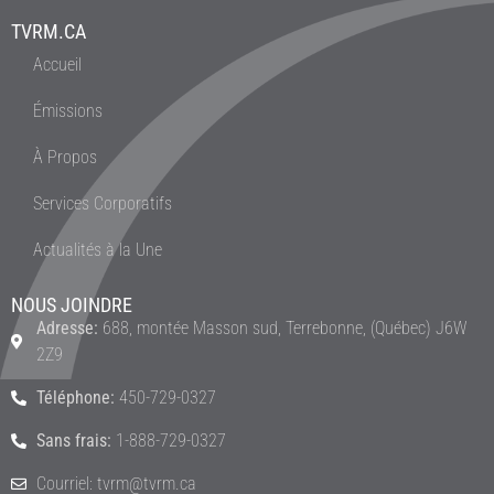
TVRM.CA
Accueil
Émissions
À Propos
Services Corporatifs
Actualités à la Une
NOUS JOINDRE
Adresse:
688, montée Masson sud, Terrebonne, (Québec) J6W
2Z9
Téléphone:
450-729-0327
Sans frais:
1-888-729-0327
Courriel: tvrm@tvrm.ca