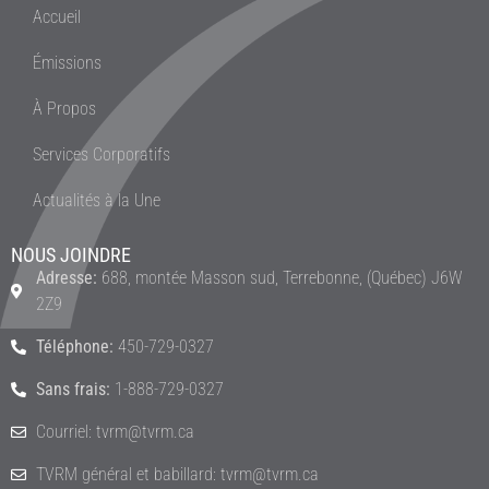
Accueil
Émissions
À Propos
Services Corporatifs
Actualités à la Une
NOUS JOINDRE
Adresse:
688, montée Masson sud, Terrebonne, (Québec) J6W
2Z9
Téléphone:
450-729-0327
Sans frais:
1-888-729-0327
Courriel: tvrm@tvrm.ca
TVRM général et babillard: tvrm@tvrm.ca