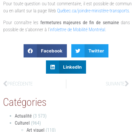
Pour toute question ou tout commentaire, il est possible de commun
ou en allant sur la page Web
Québec.ca/joindre-ministère-transports
.
Pour connaître les
fermetures majeures de fin de semaine
dans 
possible de s’abonner à l’
infolettre de Mobilité Montréal
.
Facebook
Twitter
LinkedIn
PRÉCÉDENTE
SUIVANTE
Catégories
Actualité
(3 573)
Culturel
(964)
Art visuel
(110)