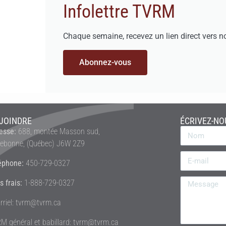
Infolettre TVRM
Chaque semaine, recevez un lien direct vers n
Abonnez-vous
JOINDRE
ÉCRIVEZ-NO
esse:
688, montée Masson sud,
rebonne, (Québec) J6W 2Z9
éphone:
450-729-0327
s frais:
1-888-729-0327
rriel: tvrm@tvrm.ca
M général et babillard: tvrm@tvrm.ca