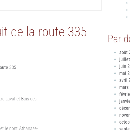
it de la route 335
Par d
août 
juille
juin 
route 335
mai 
avril
mars
févri
re Laval et Bois-des-
janvi
déce
nove
octob
 et le pont Athanase-
sept