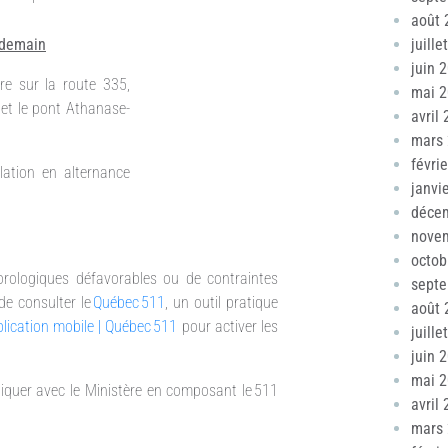
août 
juille
endemain
juin 
re sur la route 335,
mai 
 et le pont Athanase-
avril
mars
févri
lation en alternance
janvi
déce
nove
octob
orologiques défavorables ou de contraintes
sept
de consulter le
Québec 511
, un outil pratique
août 
lication mobile | Québec 511
pour activer les
juille
juin 
mai 
iquer avec le Ministère en composant le 511
avril
mars