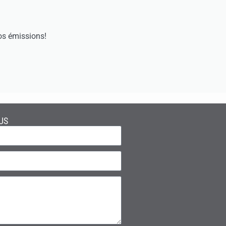
os émissions!
US