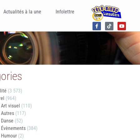
Actualités à la une
Infolettre
ories
lité
(3 573)
rel
(964)
Art visuel
(110)
Autres
(117)
Danse
(52)
Évènements
(384)
Humour
(2)