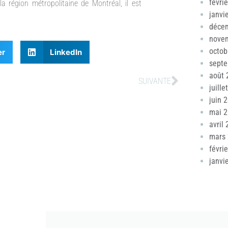
févri
la région métropolitaine de Montréal, il est
janvi
déce
nove
octob
er
LinkedIn
sept
août 
SUIVANTE
juille
juin 
mai 
avril
mars
févri
janvi