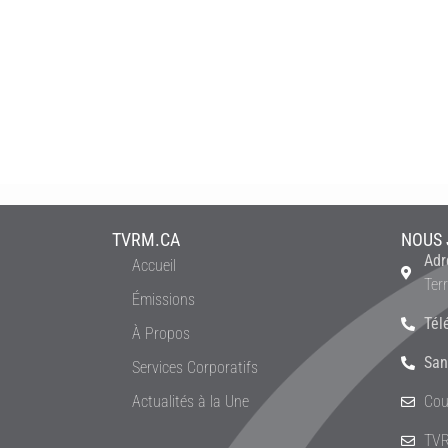
TVRM.CA
NOUS 
Adr
Accueil
Ter
Émissions
Tél
À Propos
San
Services Corporatifs
Actualités à la Une
Cou
TVR