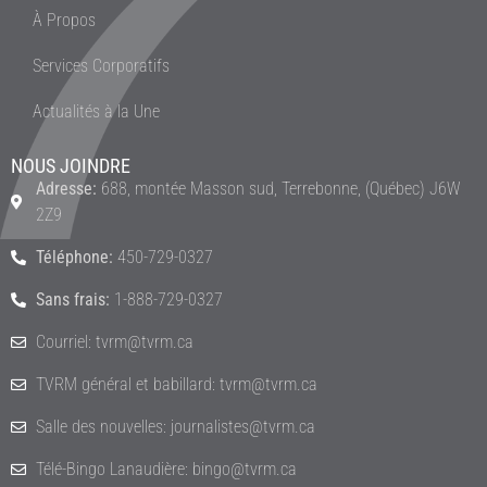
À Propos
Services Corporatifs
Actualités à la Une
NOUS JOINDRE
Adresse:
688, montée Masson sud, Terrebonne, (Québec) J6W
2Z9
Téléphone:
450-729-0327
Sans frais:
1-888-729-0327
Courriel: tvrm@tvrm.ca
TVRM général et babillard: tvrm@tvrm.ca
Salle des nouvelles: journalistes@tvrm.ca
Télé-Bingo Lanaudière: bingo@tvrm.ca