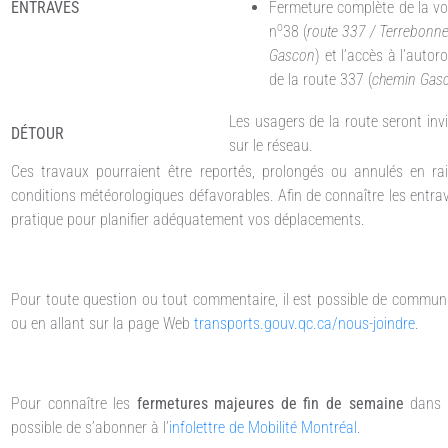
ENTRAVES
Fermeture complète de la voi
o
n
38 (
route 337 / Terrebonn
Gascon
) et l’accès à l’autor
de la route 337 (
chemin Gas
Les usagers de la route seront inv
DÉTOUR
sur le réseau.
Ces travaux pourraient être reportés, prolongés ou annulés en ra
conditions météorologiques défavorables. Afin de connaître les entra
pratique pour planifier adéquatement vos déplacements.
Pour toute question ou tout commentaire, il est possible de commun
ou en allant sur la page Web
transports.gouv.qc.ca/nous-joindre
.
Pour connaître les
fermetures majeures de fin de semaine
dans 
possible de s’abonner à l’
infolettre de Mobilité Montréal
.