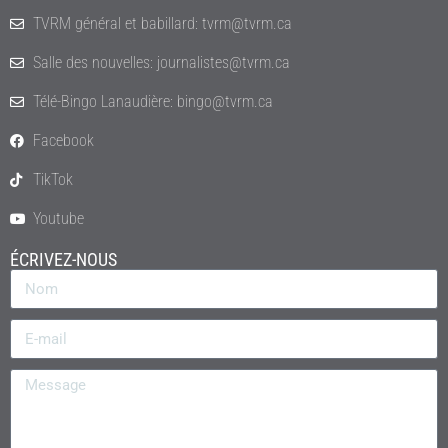
TVRM général et babillard: tvrm@tvrm.ca
Salle des nouvelles: journalistes@tvrm.ca
Télé-Bingo Lanaudière: bingo@tvrm.ca
Facebook
TikTok
Youtube
ÉCRIVEZ-NOUS