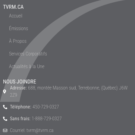
TVRM.CA
Accueil
Émissions
À Propos
Services Corporatifs
Actualités à la Une
NOUS JOINDRE
Adresse:
688, montée Masson sud, Terrebonne, (Québec) J6W
2Z9
Téléphone:
450-729-0327
Sans frais:
1-888-729-0327
Courriel: tvrm@tvrm.ca