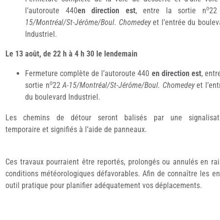
o
l’autoroute 440
en direction est
, entre la sortie n
2
15/Montréal/St-Jérôme/Boul. Chomedey
et l’entrée du boulev
Industriel.
Le 13 août, de 22 h à 4 h 30 le lendemain
Fermeture complète de l’autoroute 440
en direction est
, entr
o
sortie n
22
A-15/Montréal/St-Jérôme/Boul. Chomedey
et l’ent
du boulevard Industriel.
Les chemins de détour seront balisés par une signalisat
temporaire et signifiés à l’aide de panneaux.
Ces travaux pourraient être reportés, prolongés ou annulés en ra
conditions météorologiques défavorables. Afin de connaître les e
outil pratique pour planifier adéquatement vos déplacements.