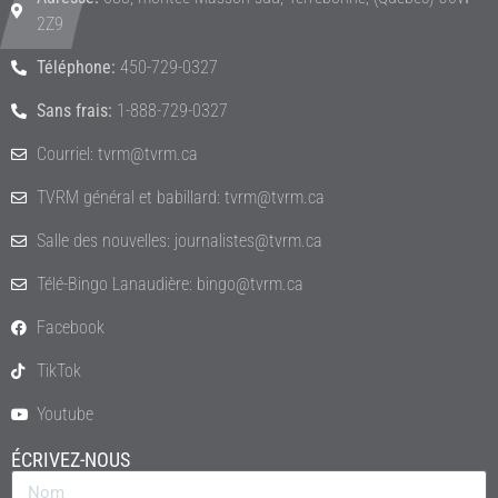
2Z9
Téléphone:
450-729-0327
Sans frais:
1-888-729-0327
Courriel: tvrm@tvrm.ca
TVRM général et babillard: tvrm@tvrm.ca
Salle des nouvelles: journalistes@tvrm.ca
Télé-Bingo Lanaudière: bingo@tvrm.ca
Facebook
TikTok
Youtube
ÉCRIVEZ-NOUS