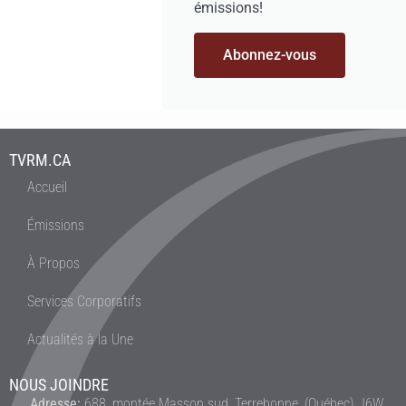
émissions!
Abonnez-vous
TVRM.CA
Accueil
Émissions
À Propos
Services Corporatifs
Actualités à la Une
NOUS JOINDRE
Adresse:
688, montée Masson sud, Terrebonne, (Québec) J6W