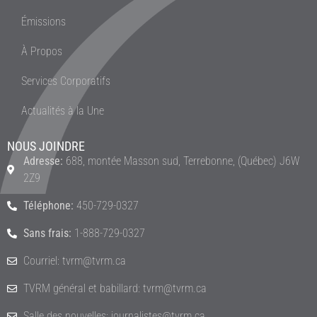
Émissions
À Propos
Services Corporatifs
Actualités à la Une
NOUS JOINDRE
Adresse:
688, montée Masson sud, Terrebonne, (Québec) J6W
2Z9
Téléphone:
450-729-0327
Sans frais:
1-888-729-0327
Courriel: tvrm@tvrm.ca
TVRM général et babillard: tvrm@tvrm.ca
Salle des nouvelles: journalistes@tvrm.ca