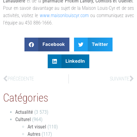
Lanaudière
et de la
pharmacie Proxim Landry, Comtois et Ouellet
.
Pour en savoir davantage au sujet de la Maison Louis-Cyr et de ses
activités, visitez le
www.maisonlouiscyr.com
ou communiquez avec
l’équipe au 450 886-1666.
Facebook
Twitter
LinkedIn
PRÉCÉDENTE
SUIVANTE
Catégories
Actualité
(3 573)
Culturel
(964)
Art visuel
(110)
Autres
(117)