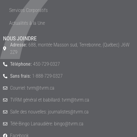
Services Corporatifs
Actualités à la Une
NOUS JOINDRE
Adresse:
688, montée Masson sud, Terrebonne, (Québec) J6W
2Z9
Téléphone:
450-729-0327
Sans frais:
1-888-729-0327
Courriel: tvrm@tvrm.ca
TVRM général et babillard: tvrm@tvrm.ca
Salle des nouvelles: journalistes@tvrm.ca
Télé-Bingo Lanaudière: bingo@tvrm.ca
Facebook