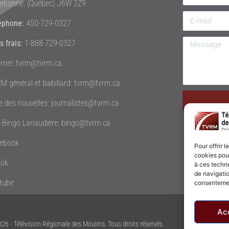
rebonne, (Québec) J6W 2Z9
éphone:
450-729-0327
s frais:
1-888-729-0327
rriel: tvrm@tvrm.ca
M général et babillard: tvrm@tvrm.ca
le des nouvelles: journalistes@tvrm.ca
é-Bingo Lanaudière: bingo@tvrm.ca
ebook
Pour offrir 
cookies pour
Tok
à ces techn
de navigatio
tube
consentement
Ac
26 - Télévision Régionale des Moulins. Tous droits réservés.