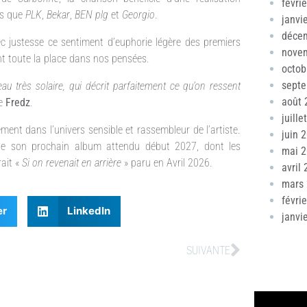
févri
ls que
PLK
,
Bekar
,
BEN plg
et
Georgio
.
janvi
déce
 justesse ce sentiment d’euphorie légère des premiers
nove
 toute la place dans nos pensées.
octob
sept
eau très solaire, qui décrit parfaitement ce qu’on ressent
août 
e
Fredz
.
juille
ment dans l’univers sensible et rassembleur de l’artiste.
juin 
de son prochain album attendu début 2027, dont les
mai 
rait «
Si on revenait en arrière
» paru en Avril 2026.
avril
mars
févri
er
LinkedIn
janvi
SUIVANTE