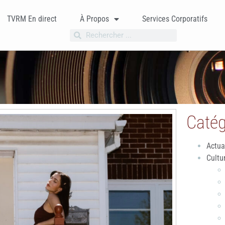
TVRM En direct
À Propos
Services Corporatifs
Catég
Actua
Cultu