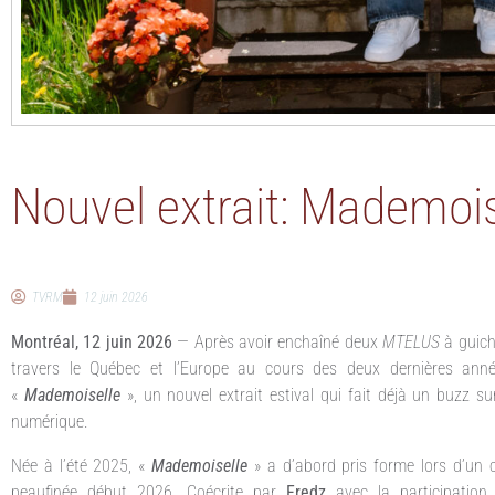
Nouvel extrait: Mademois
TVRM
12 juin 2026
Montréal, 12 juin 2026
— Après avoir enchaîné deux
MTELUS
à guich
travers le Québec et l’Europe au cours des deux dernières ann
«
Mademoiselle
», un nouvel extrait estival qui fait déjà un buzz s
numérique.
Née à l’été 2025, «
Mademoiselle
» a d’abord pris forme lors d’un 
peaufinée début 2026. Coécrite par
Fredz
avec la participatio