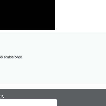
os émissions!
US