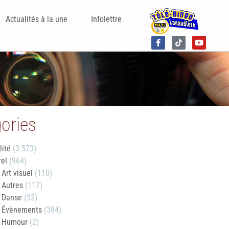
Actualités à la une
Infolettre
ories
lité
(3 573)
rel
(964)
Art visuel
(110)
Autres
(117)
Danse
(52)
Évènements
(384)
Humour
(2)