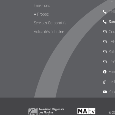
Ter
Émissions
Tél
À Propos
San
Services Corporatifs
Actualités à la Une
Cou
TVR
Sal
Tél
Fac
Tik
You
© 20