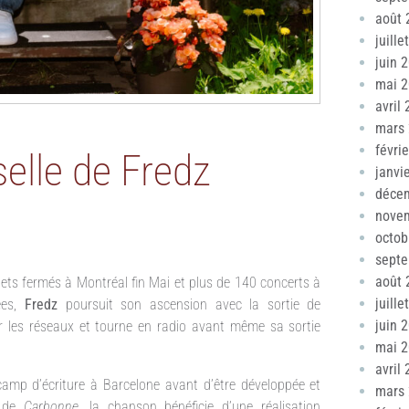
août 
juille
juin 
mai 
avril
mars
févri
elle de Fredz
janvi
déce
nove
octob
sept
août 
ets fermés à Montréal fin Mai et plus de 140 concerts à
juille
ées,
Fredz
poursuit son ascension avec la sortie de
juin 
ur les réseaux et tourne en radio avant même sa sortie
mai 
avril
camp d’écriture à Barcelone avant d’être développée et
mars
n de
Carbonne
, la chanson bénéficie d’une réalisation