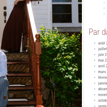
Par d
août 
juille
juin 
mai 
avril
mars
févri
janvi
déce
nove
octob
sept