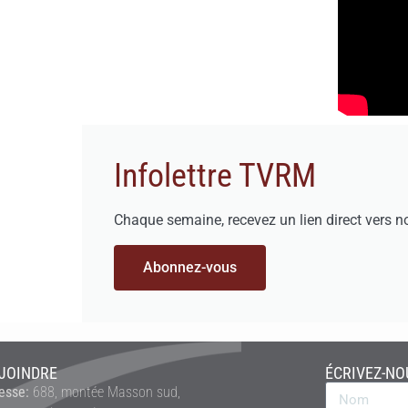
Infolettre TVRM
Chaque semaine, recevez un lien direct vers n
Abonnez-vous
JOINDRE
ÉCRIVEZ-NO
esse:
688, montée Masson sud,