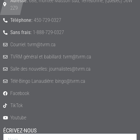
Adresse:
688, montée Masson sud, Terrebonne, (Québec) J6W
2Z9
Téléphone:
450-729-0327
Sans frais:
1-888-729-0327
Courriel: tvrm@tvrm.ca
TVRM général et babillard: tvrm@tvrm.ca
Salle des nouvelles: journalistes@tvrm.ca
Télé-Bingo Lanaudière: bingo@tvrm.ca
Facebook
TikTok
Youtube
ÉCRIVEZ-NOUS