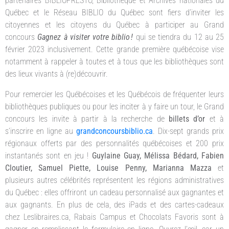
partenaires BIBLIOPRESTO, Bibliothèque et Archives nationales du
Québec et le Réseau BIBLIO du Québec sont fiers d’inviter les
citoyennes et les citoyens du Québec à participer au Grand
concours
Gagnez à visiter votre biblio !
qui se tiendra du 12 au 25
février 2023 inclusivement. Cette grande première québécoise vise
notamment à rappeler à toutes et à tous que les bibliothèques sont
des lieux vivants à (re)découvrir.
Pour remercier les Québécoises et les Québécois de fréquenter leurs
bibliothèques publiques ou pour les inciter à y faire un tour, le Grand
concours les invite à partir à la recherche de
billets d’or
et à
s’inscrire en ligne au
grandconcoursbiblio.ca
. Dix-sept grands prix
régionaux offerts par des personnalités québécoises et 200 prix
instantanés sont en jeu !
Guylaine Guay, Mélissa Bédard, Fabien
Cloutier, Samuel Piette, Louise Penny, Marianna Mazza
et
plusieurs autres célébrités représentent les régions administratives
du Québec : elles offriront un cadeau personnalisé aux gagnantes et
aux gagnants. En plus de cela, des iPads et des cartes-cadeaux
chez Leslibraires.ca, Rabais Campus et Chocolats Favoris sont à