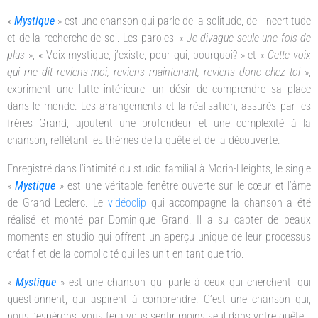
«
Mystique
» est une chanson qui parle de la solitude, de l’incertitude
et de la recherche de soi. Les paroles, «
Je divague seule une fois de
plus
», « Voix mystique, j’existe, pour qui, pourquoi? » et «
Cette voix
qui me dit reviens-moi, reviens maintenant, reviens donc chez toi
»,
expriment une lutte intérieure, un désir de comprendre sa place
dans le monde. Les arrangements et la réalisation, assurés par les
frères Grand, ajoutent une profondeur et une complexité à la
chanson, reflétant les thèmes de la quête et de la découverte.
Enregistré dans l’intimité du studio familial à Morin-Heights, le single
«
Mystique
» est une véritable fenêtre ouverte sur le cœur et l’âme
de Grand Leclerc. Le
vidéoclip
qui accompagne la chanson a été
réalisé et monté par Dominique Grand. Il a su capter de beaux
moments en studio qui offrent un aperçu unique de leur processus
créatif et de la complicité qui les unit en tant que trio.
«
Mystique
» est une chanson qui parle à ceux qui cherchent, qui
questionnent, qui aspirent à comprendre. C’est une chanson qui,
nous l’espérons, vous fera vous sentir moins seul dans votre quête.