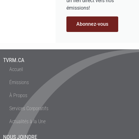
un lien direct vers nos
émissions!
Abonnez-vous
TVRM.CA
Accueil
Émissions
À Propos
Services Corporatifs
Actualités à la Une
NOUS JOINDRE