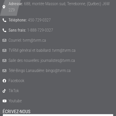
Adresse:
688, montée Masson sud, Terrebonne, (Québec) J6W
2Z9
Téléphone:
450-729-0327
Sans frais:
1-888-729-0327
Courriel: tvrm@tvrm.ca
TVRM général et babillard: tvrm@tvrm.ca
Salle des nouvelles: journalistes@tvrm.ca
Télé-Bingo Lanaudière: bingo@tvrm.ca
Facebook
TikTok
Youtube
ÉCRIVEZ-NOUS