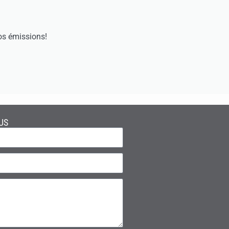
os émissions!
US