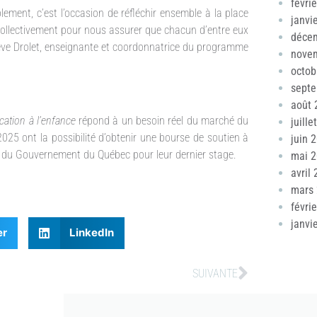
févri
ement, c’est l’occasion de réfléchir ensemble à la place
janvi
collectivement pour nous assurer que chacun d’entre eux
déce
ève Drolet, enseignante et coordonnatrice du programme
nove
octob
sept
août 
cation à l’enfance
répond à un besoin réel du marché du
juille
025 ont la possibilité d’obtenir une bourse de soutien à
juin 
 $ du Gouvernement du Québec pour leur dernier stage.
mai 
avril
mars
févri
janvi
er
LinkedIn
SUIVANTE