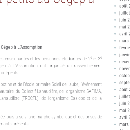
août 
juille
juin 
mai 
avril
mars
u Cégep à L’Assomption
févri
janvi
e
e
es enseignantes et les personnes étudiantes de 2
et 3
déce
ep à L’Assomption ont organisé un rassemblement
nove
out-petits.
octob
sept
tine et de l’école primaire Soleil de l’aube, l’événement
août 
autaire, du Collectif Lanaudière, de l’organisme SAFIMA,
juille
Lanaudière (TROCFL), de l’organisme Casiope et de la
juin 
mai 
ivée, puis a suivi une marche symbolique et des prises de
avril
venants présents.
mars