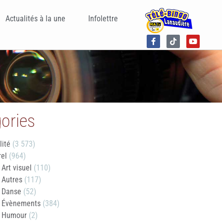
Actualités à la une
Infolettre
ories
lité
(3 573)
rel
(964)
Art visuel
(110)
Autres
(117)
Danse
(52)
Évènements
(384)
Humour
(2)