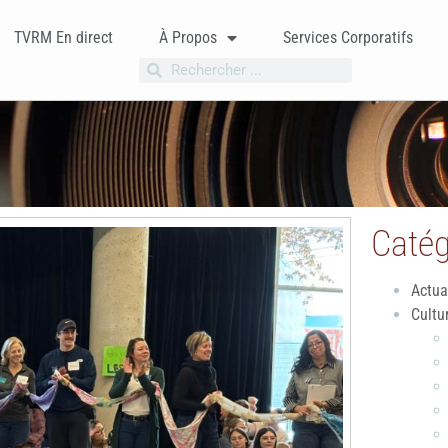
TVRM En direct
À Propos
Services Corporatifs
Catég
Actua
Cultu