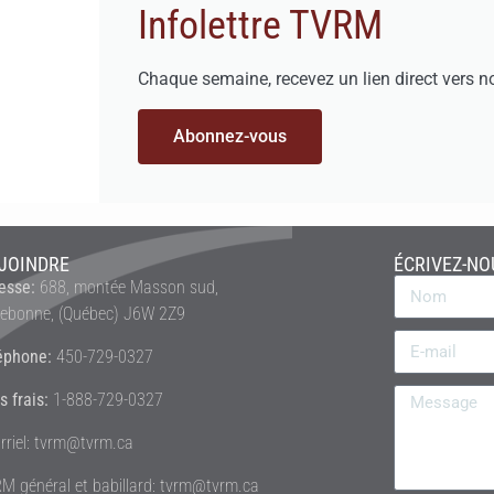
Infolettre TVRM
Chaque semaine, recevez un lien direct vers n
Abonnez-vous
JOINDRE
ÉCRIVEZ-NO
esse:
688, montée Masson sud,
rebonne, (Québec) J6W 2Z9
éphone:
450-729-0327
s frais:
1-888-729-0327
rriel: tvrm@tvrm.ca
M général et babillard: tvrm@tvrm.ca