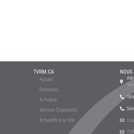
TVRM.CA
NOUS 
Adr
Accueil
Ter
Émissions
Tél
À Propos
San
Services Corporatifs
Actualités à la Une
Cou
TVR