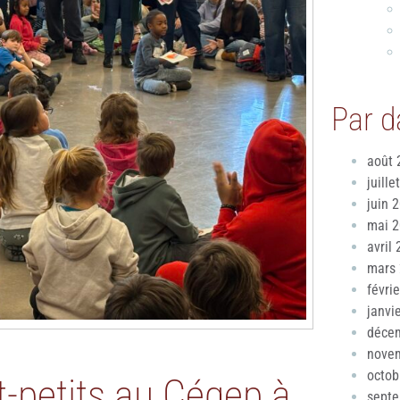
Par d
août 
juille
juin 
mai 
avril
mars
févri
janvi
déce
nove
octob
-petits au Cégep à
sept