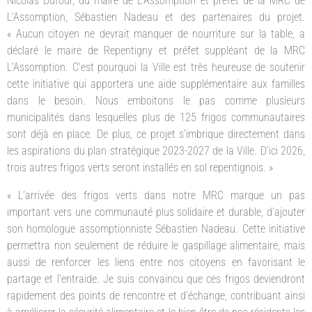
Nicolas Dufour, du maire de L’Assomption et préfet de la MRC de
L’Assomption, Sébastien Nadeau et des partenaires du projet.
« Aucun citoyen ne devrait manquer de nourriture sur la table, a
déclaré le maire de Repentigny et préfet suppléant de la MRC
L’Assomption. C’est pourquoi la Ville est très heureuse de soutenir
cette initiative qui apportera une aide supplémentaire aux familles
dans le besoin. Nous emboitons le pas comme plusieurs
municipalités dans lesquelles plus de 125 frigos communautaires
sont déjà en place. De plus, ce projet s’imbrique directement dans
les aspirations du plan stratégique 2023-2027 de la Ville. D’ici 2026,
trois autres frigos verts seront installés en sol repentignois. »
« L’arrivée des frigos verts dans notre MRC marque un pas
important vers une communauté plus solidaire et durable, d’ajouter
son homologue assomptionniste Sébastien Nadeau. Cette initiative
permettra non seulement de réduire le gaspillage alimentaire, mais
aussi de renforcer les liens entre nos citoyens en favorisant le
partage et l’entraide. Je suis convaincu que ces frigos deviendront
rapidement des points de rencontre et d’échange, contribuant ainsi