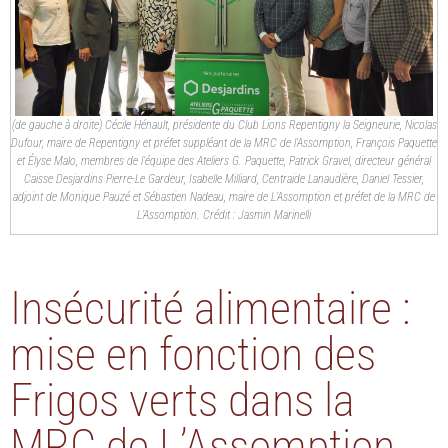
(de gauche à droite) Cécile Hénault, présidente du Club Lions Repentigny la Seigneurie, Nicolas
Dufour, maire de Repentigny et préfet suppléant de la MRC de l’Assomption, François Paquette
et Élyse Malo, membres de l’équipe des Ateliers G. Paquette, Patrick Gravel, directeur général
Caisse Desjardins Pierre-Le Gardeur, Isabelle Milliard, Centraide Lanaudière, Daniel Tessier,
adjoint de Monique Pauzé et Sébastien Nadeau, maire de L’Assomption et préfet de la MRC de
L’Assomption. Crédit : Jasmin Marinelli
Insécurité alimentaire :
mise en fonction des
Frigos verts dans la
MRC de L’Assomption