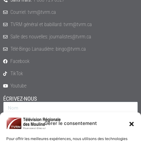
Courriel: tvrm@tvrm.ca
TVRM général et babillard: tvrm@tvrm.ca
Salle des nouvelles: journalistes@tvrm.ca
Télé-Bingo Lanaudière: bingo@tvrm.ca
Facebook
TikTok
Youtube
ÉCRIVEZ-NOUS
Gérer le consentement
Pour offrir les meilleures expériences, nous utilisons des technologies