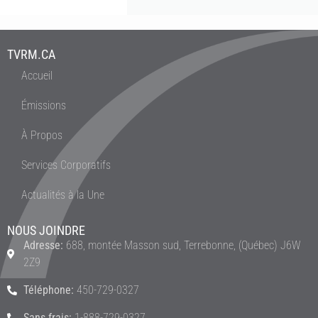
TVRM.CA
Accueil
Émissions
À Propos
Services Corporatifs
Actualités à la Une
NOUS JOINDRE
Adresse:
688, montée Masson sud, Terrebonne, (Québec) J6W
2Z9
Téléphone:
450-729-0327
Sans frais:
1-888-729-0327