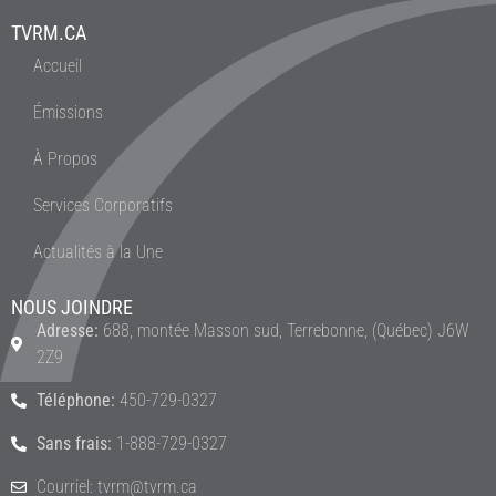
TVRM.CA
Accueil
Émissions
À Propos
Services Corporatifs
Actualités à la Une
NOUS JOINDRE
Adresse:
688, montée Masson sud, Terrebonne, (Québec) J6W
2Z9
Téléphone:
450-729-0327
Sans frais:
1-888-729-0327
Courriel: tvrm@tvrm.ca