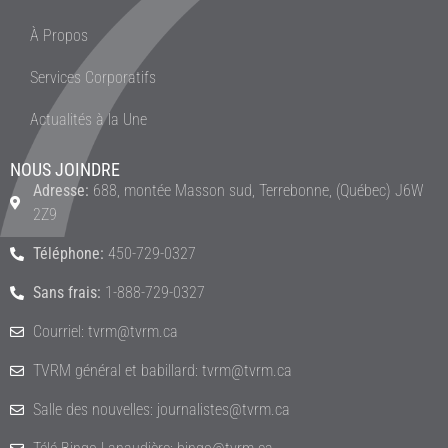
À Propos
Services Corporatifs
Actualités à la Une
NOUS JOINDRE
Adresse:
688, montée Masson sud, Terrebonne, (Québec) J6W
2Z9
Téléphone:
450-729-0327
Sans frais:
1-888-729-0327
Courriel: tvrm@tvrm.ca
TVRM général et babillard: tvrm@tvrm.ca
Salle des nouvelles: journalistes@tvrm.ca