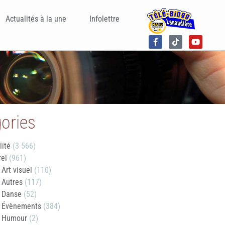
Actualités à la une
Infolettre
ories
lité
(3 566)
rel
(961)
Art visuel
(110)
Autres
(117)
Danse
(52)
Évènements
(384)
Humour
(2)