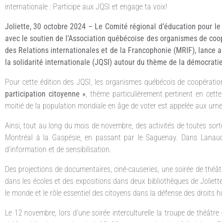
internationale : Participe aux JQSI et engage ta voix!
Joliette, 30 octobre 2024 – Le Comité régional d’éducation pour l
avec le soutien de l’Association québécoise des organismes de coop
des Relations internationales et de la Francophonie (MRIF), lance a
la solidarité internationale (JQSI) autour du thème de la démocratie
Pour cette édition des JQSI, les organismes québécois de coopération
participation citoyenne »
, thème particulièrement pertinent en cett
moitié de la population mondiale en âge de voter est appelée aux urne
Ainsi, tout au long du mois de novembre, des activités de toutes sor
Montréal à la Gaspésie, en passant par le Saguenay. Dans Lanaudièr
d’information et de sensibilisation.
Des projections de documentaires, ciné-causeries, une soirée de théât
dans les écoles et des expositions dans deux bibliothèques de Joliette
le monde et le rôle essentiel des citoyens dans la défense des droits 
Le 12 novembre, lors d’une soirée interculturelle la troupe de théât