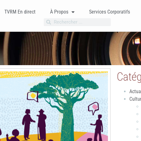
TVRM En direct
À Propos
Services Corporatifs
Catég
Actua
Cultu