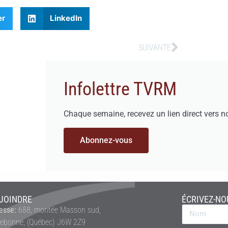
er
LinkedIn
SUIVANTE
Infolettre TVRM
Chaque semaine, recevez un lien direct vers n
Abonnez-vous
JOINDRE
ÉCRIVEZ-NO
esse:
688, montée Masson sud,
rebonne, (Québec) J6W 2Z9