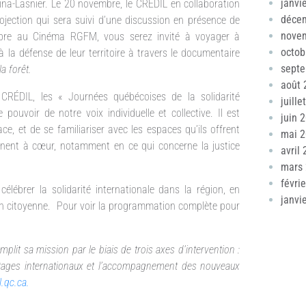
janvi
ina-Lasnier. Le 20 novembre, le CRÉDIL en collaboration
déce
rojection qui sera suivi d’une discussion en présence de
nove
embre au Cinéma RGFM, vous serez invité à voyager à
octob
à la défense de leur territoire à travers le documentaire
sept
a forêt.
août 
ÉDIL, les « Journées québécoises de la solidarité
juille
ouvoir de notre voix individuelle et collective. Il est
juin 
ce, et de se familiariser avec les espaces qu’ils offrent
mai 
ennent à cœur, notamment en ce qui concerne la justice
avril
mars
févri
élébrer la solidarité internationale dans la région, en
janvi
tion citoyenne. Pour voir la programmation complète pour
plit sa mission par le biais de trois axes d’intervention :
e stages internationaux et l’accompagnement des nouveaux
.qc.ca.