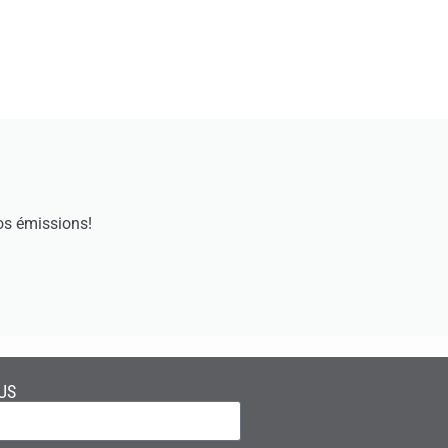
os émissions!
US