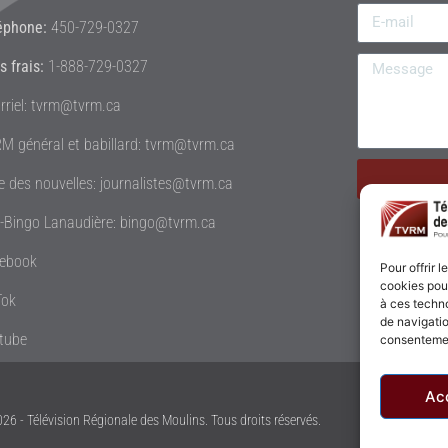
éphone:
450-729-0327
s frais:
1-888-729-0327
rriel: tvrm@tvrm.ca
M général et babillard: tvrm@tvrm.ca
le des nouvelles: journalistes@tvrm.ca
é-Bingo Lanaudière: bingo@tvrm.ca
ebook
Pour offrir 
cookies pour
Tok
à ces techn
de navigatio
tube
consentement
Ac
26 - Télévision Régionale des Moulins. Tous droits réservés.