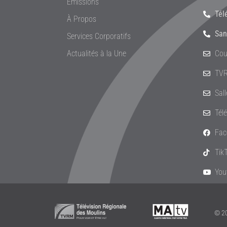
Émissions
Tél
À Propos
San
Services Corporatifs
Actualités à la Une
Cou
TVR
Sal
Tél
Fac
Tik
You
© 20