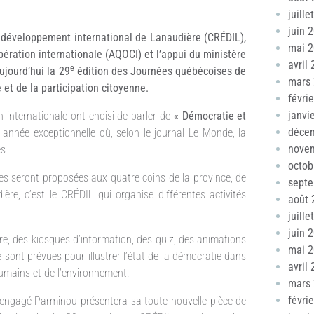
juille
juin 
e développement international de Lanaudière (CRÉDIL),
mai 
ération internationale (AQOCI) et l’appui du ministère
avril
e
ujourd’hui la 29
édition des Journées québécoises de
mars
 et de la participation citoyenne.
févri
janvi
 internationale ont choisi de parler de
« Démocratie et
déce
e année exceptionnelle où, selon le journal Le Monde, la
nove
s.
octob
tes seront proposées aux quatre coins de la province, de
sept
e, c’est le CRÉDIL qui organise différentes activités
août 
juille
juin 
re, des kiosques d’information, des quiz, des animations
mai 
 sont prévues pour illustrer l’état de la démocratie dans
avril
humains et de l’environnement.
mars
févri
re engagé Parminou présentera sa toute nouvelle pièce de