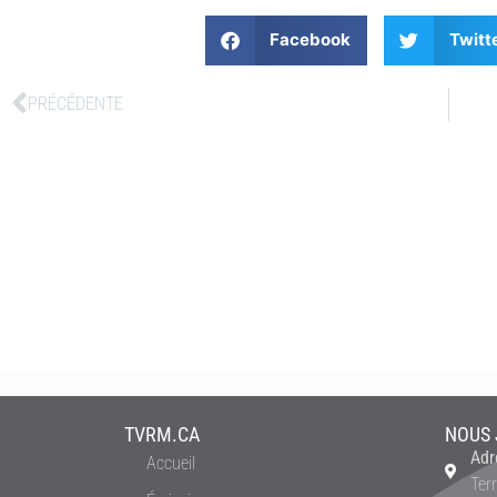
Facebook
Twitt
PRÉCÉDENTE
TVRM.CA
NOUS 
Adr
Accueil
Ter