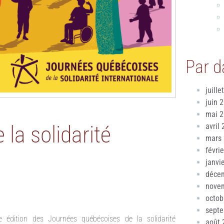
Par d
juille
juin 
mai 
la solidarité
avril
mars
févri
janvi
déce
nove
octob
sept
e édition des Journées québécoises de la solidarité
août 