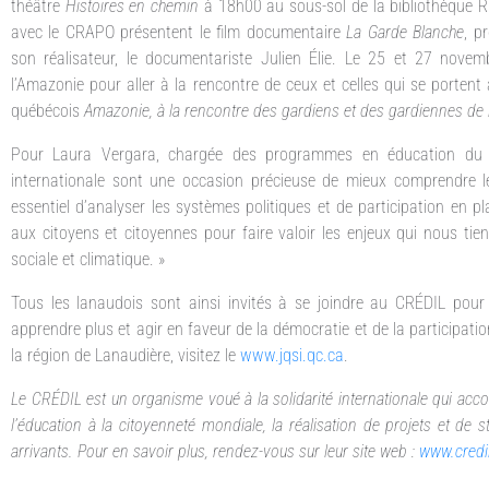
théâtre
Histoires en chemin
à 18h00 au sous-sol de la bibliothèque R
avec le CRAPO présentent le film documentaire
La Garde Blanche
, p
son réalisateur, le documentariste Julien Élie. Le 25 et 27 nov
l’Amazonie pour aller à la rencontre de ceux et celles qui se portent 
québécois
Amazonie, à la rencontre des gardiens et des gardiennes de l
Pour Laura Vergara, chargée des programmes en éducation du CR
internationale sont une occasion précieuse de mieux comprendre le p
essentiel d’analyser les systèmes politiques et de participation en pla
aux citoyens et citoyennes pour faire valoir les enjeux qui nous ti
sociale et climatique. »
Tous les lanaudois sont ainsi invités à se joindre au CRÉDIL pour c
apprendre plus et agir en faveur de la démocratie et de la participa
la région de Lanaudière, visitez le
www.jqsi.qc.ca
.
Le CRÉDIL est un organisme voué à la solidarité internationale qui accom
l’éducation à la citoyenneté mondiale, la réalisation de projets et d
arrivants. Pour en savoir plus, rendez-vous sur leur site web :
www.credil