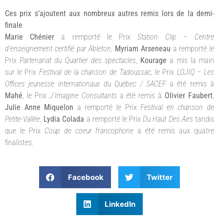
Ces prix s’ajoutent aux nombreux autres remis lors de la demi-
finale
Marie Chénier
a remporté le Prix
Station Clip – Centre
d’enseignement certifié par Ableton
,
Myriam Arseneau
a remporté le
Prix
Partenariat du Quartier des spectacles
,
Kourage
a mis la main
sur le Prix
Festival de la chanson de Tadoussac
, le Prix
LOJIQ – Les
Offices jeunesse internationaux du Québec / SACEF
a été remis à
Mahé
, le Prix
J’Imagine Consultants
a été remis à
Olivier Faubert
,
Julie Anne Miquelon
a remporté le Prix
Festival en chanson de
Petite-Vallée
,
Lydia Colada
a remporté le Prix
Du Haut Des Airs
tandis
que le Prix
Coup de coeur francophone
a été remis aux quatre
finalistes.
Facebook
Twitter
LinkedIn