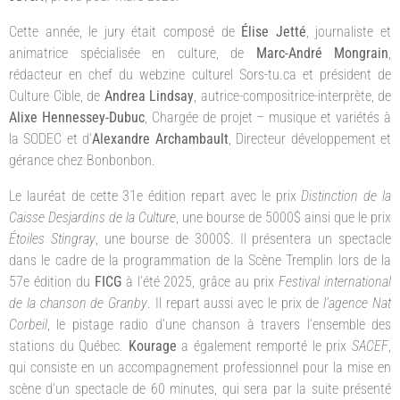
Cette année, le jury était composé de
Élise Jetté
, journaliste et
animatrice spécialisée en culture, de
Marc-André Mongrain
,
rédacteur en chef du webzine culturel Sors-tu.ca et président de
Culture Cible, de
Andrea Lindsay
, autrice-compositrice-interprète, de
Alixe Hennessey-Dubuc
, Chargée de projet – musique et variétés à
la SODEC et d’
Alexandre Archambault
, Directeur développement et
gérance chez Bonbonbon.
Le lauréat de cette 31e édition repart avec le prix
Distinction de la
Caisse Desjardins de la Culture
, une bourse de 5000$ ainsi que le prix
Étoiles Stingray
, une bourse de 3000$. Il présentera un spectacle
dans le cadre de la programmation de la Scène Tremplin lors de la
57e édition du
FICG
à l’été 2025, grâce au prix
Festival international
de la chanson de Granby
. Il repart aussi avec le prix de
l’agence
Nat
Corbeil
, le pistage radio d’une chanson à travers l’ensemble des
stations du Québec.
Kourage
a également remporté le prix
SACEF
,
qui consiste en un accompagnement professionnel pour la mise en
scène d’un spectacle de 60 minutes, qui sera par la suite présenté