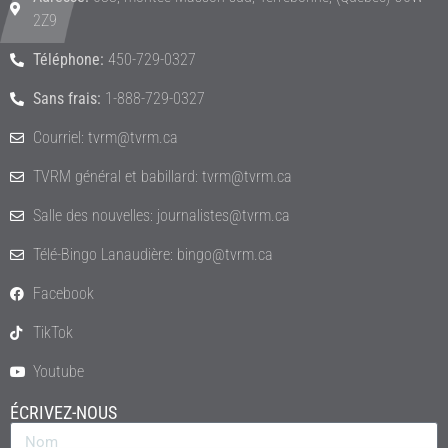
2Z9
Téléphone:
450-729-0327
Sans frais:
1-888-729-0327
Courriel: tvrm@tvrm.ca
TVRM général et babillard: tvrm@tvrm.ca
Salle des nouvelles: journalistes@tvrm.ca
Télé-Bingo Lanaudière: bingo@tvrm.ca
Facebook
TikTok
Youtube
ÉCRIVEZ-NOUS