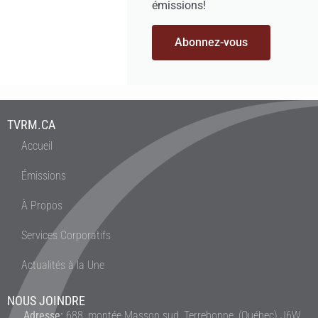
émissions!
Abonnez-vous
TVRM.CA
Accueil
Émissions
À Propos
Services Corporatifs
Actualités à la Une
NOUS JOINDRE
Adresse:
688, montée Masson sud, Terrebonne, (Québec) J6W