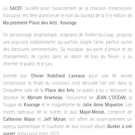
La
SACEF
, Société pour l’avancement de la chanson d’expression
française, est fière d’annoncer le nom du lauréat de la 31e édition de
Ma première Place des Arts
:
Kourage
.
Ce personnage énigmatique, originaire de Rivière-du-Loup, propose
une pop-rock indépendante qui parfois soigne l’âme, parfois ravive
des blessures sentimentales. Sa musique, qui parle d’amour et de
changements de cycles dans un décor de bas du fleuve, a su
charmer le public et le jury.
Animée par
Olivier Robillard Laveaux
pour une 8e année
consécutive, la finale du concours s’est déroulée hier soir dans la
Cinquième salle de la
Place des Arts
. Le public a pu y découvrir la
douceur de
Myriam Arseneau
, l’assurance de
JEAN L’OCÉAN
, la
fougue de
Kourage
et le magnétisme de
Julie Anne Miquelon
. Les
invités spéciaux de la soirée, le duo
Major-Moran
, composé de
Catherine Major
et
Jeff Moran
, ont offert en avant-première un
aperçu authentique et touchant de leur nouvel album
Bunker à ciel
ouvert
, prévu pour mars 2025.