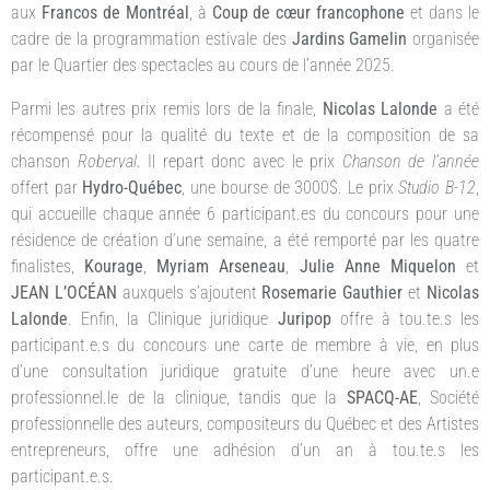
aux
Francos de Montréal
, à
Coup de cœur francophone
et dans le
cadre de la programmation estivale des
Jardins Gamelin
organisée
par le Quartier des spectacles au cours de l’année 2025.
Parmi les autres prix remis lors de la finale,
Nicolas Lalonde
a été
récompensé pour la qualité du texte et de la composition de sa
chanson
Roberval
. Il repart donc avec le prix
Chanson de l’année
offert par
Hydro-Québec
, une bourse de 3000$. Le prix
Studio B-12
,
qui accueille chaque année 6 participant.es du concours pour une
résidence de création d’une semaine, a été remporté par les quatre
finalistes,
Kourage
,
Myriam Arseneau
,
Julie Anne Miquelon
et
JEAN L’OCÉAN
auxquels s’ajoutent
Rosemarie Gauthier
et
Nicolas
Lalonde
. Enfin, la Clinique juridique
Juripop
offre à tou.te.s les
participant.e.s du concours une carte de membre à vie, en plus
d’une consultation juridique gratuite d’une heure avec un.e
professionnel.le de la clinique, tandis que la
SPACQ-AE
, Société
professionnelle des auteurs, compositeurs du Québec et des Artistes
entrepreneurs, offre une adhésion d’un an à tou.te.s les
participant.e.s.