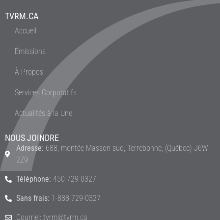
TVRM.CA
Accueil
Émissions
À Propos
Services Corporatifs
Actualités à la Une
NOUS JOINDRE
Adresse:
688, montée Masson sud, Terrebonne, (Québec) J6W
2Z9
Téléphone:
450-729-0327
Sans frais:
1-888-729-0327
Courriel: tvrm@tvrm.ca