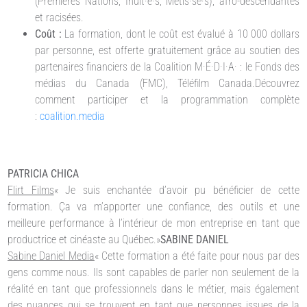
(Premières Nations, Inuit·e·s, Métis·se·s), afro-descendantes
et racisées.
Coût
:
La formation, dont le coût est évalué à 10 000 dollars
par personne, est offerte gratuitement grâce au soutien des
partenaires financiers de la Coalition M·É·D·I·A· : le Fonds des
médias du Canada (FMC), Téléfilm Canada.Découvrez
comment participer et la programmation complète
:
coalition.media
PATRICIA CHICA
Flirt Films
« Je suis enchantée d’avoir pu bénéficier de cette
formation. Ça va m’apporter une confiance, des outils et une
meilleure performance à l’intérieur de mon entreprise en tant que
productrice et cinéaste au Québec.»
SABINE DANIEL
Sabine Daniel Media
« Cette formation a été faite pour nous par des
gens comme nous. Ils sont capables de parler non seulement de la
réalité en tant que professionnels dans le métier, mais également
des nuances qui se trouvent en tant que personnes issues de la