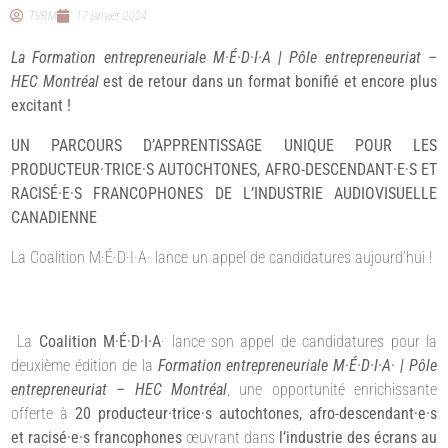
TVRM
17 janvier 2024
La Formation entrepreneuriale M·É·D·I·A | Pôle entrepreneuriat –
HEC Montréal
est de retour dans un format bonifié et encore plus
excitant !
UN PARCOURS D’APPRENTISSAGE UNIQUE POUR LES
PRODUCTEUR·TRICE·S AUTOCHTONES, AFRO-DESCENDANT·E·S ET
RACISÉ·E·S FRANCOPHONES DE L’INDUSTRIE AUDIOVISUELLE
CANADIENNE
La Coalition M·É·D·I·A· lance un appel de candidatures aujourd’hui !
La
Coalition M·É·D·I·A
· lance son appel de candidatures pour la
deuxième édition de la
Formation entrepreneuriale M·É·D·I·A· | Pôle
entrepreneuriat
–
HEC Montréal
, une opportunité enrichissante
offerte à
20 producteur·trice·s autochtones, afro-descendant·e·s
et racisé·e·s francophones
œuvrant dans
l’industrie des écrans au