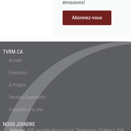
émissions!
Abonnez-vous
TVRM.CA
Accueil
Émissions
À Propos
Services Corporatifs
Actualités à la Une
NOUS JOINDRE
Adresse:
688, montée Masson sud, Terrebonne, (Québec) J6W