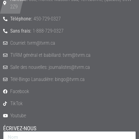
2Z9
Téléphone:
450-729-0327
Sans frais:
1-888-729-0327
Courriel: tvrm@tvrm.ca
TVRM général et babillard: tvrm@tvrm.ca
Salle des nouvelles: journalistes@tvrm.ca
Télé-Bingo Lanaudière: bingo@tvrm.ca
Facebook
TikTok
Youtube
ÉCRIVEZ-NOUS