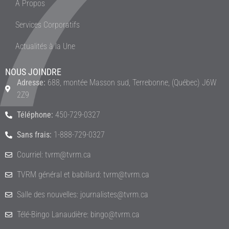
À Propos
Services Corporatifs
Actualités à la Une
NOUS JOINDRE
Adresse:
688, montée Masson sud, Terrebonne, (Québec) J6W
2Z9
Téléphone:
450-729-0327
Sans frais:
1-888-729-0327
Courriel: tvrm@tvrm.ca
TVRM général et babillard: tvrm@tvrm.ca
Salle des nouvelles: journalistes@tvrm.ca
Télé-Bingo Lanaudière: bingo@tvrm.ca