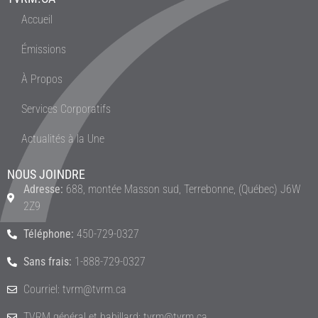
Accueil
Émissions
À Propos
Services Corporatifs
Actualités à la Une
NOUS JOINDRE
Adresse:
688, montée Masson sud, Terrebonne, (Québec) J6W
2Z9
Téléphone:
450-729-0327
Sans frais:
1-888-729-0327
Courriel: tvrm@tvrm.ca
TVRM général et babillard: tvrm@tvrm.ca