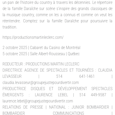
un pan de l’histoire du country à travers les décennies. Le répertoire
de la famille Daraîche sur scène s’inspire des grands classiques de
la musique country, comme on les a connus et comme on veut les
réentendre. Comptez sur la famille Daraîche pour poursuivre la
tradition.
https://productionsmartinleclerc.com/
2 octobre 2025 | Cabaret du Casino de Montréal
5 octobre 2025 | Salle Albert-Rousseau | Québec
RODUCTEUR : PRODUCTIONS MARTIN LECLERC
DIRECTRICE AGENCE DE SPECTACLES ET TOURNÉES : CLAUDIA
LEVASSEUR | 514 641-1461 |
claudia.levasseur@groupejustepourdivertir.com
PRODUCTRICE DISQUES ET DÉVELOPPEMENT SPECTACLES
ÉMERGENTS : LAURENCE LEBEL | 514 449-9587 |
laurence.lebel@groupejustepourdivertir.com
RELATIONS DE PRESSE | NATIONAL : JUNIOR BOMBARDIER |
BOMBARDIER COMMUNICATIONS |