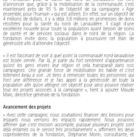
d’annoncer que, grâce à la mobilisation de la communauté, c’est
maintenant près de 95 % de l’objectif de sa campagne « Agir
ensemble, pour l’humain » qui est atteint. En effet, sur un objectif de
4 millions de dollars, il y a déjà 3,8 millions en promesses de dons
récoltées pour la santé du nord de Lanaudière. Il s’agit d’une
excellente nouvelle pour toute la population ayant besoin de soins
de santé et de services sociaux dans le nord de la région. La
fondation invite donc la population à poursuivre cet élan de
générosité afin d’atteindre l’objectif.
«
Il est fascinant de voir à quel point la communauté nord-lanaudoise
est tissée serrée. Par là, je parle du fort sentiment d’appartenance
qu’ont les gens envers leur région et cela transparaît dans nos
campagnes. Une grande force de mobilisation les habite et c’est
tellement beau à voir. Je tiens à remercier toutes les personnes qui
font une différence
et je fais appel à la générosité de toute la
population afin qu’on atteigne cet objectif pour ainsi pouvoir réaliser
tous les projets associés à la campagne
», tient à ajouter Maude
Malo, directrice générale de la fondation.
Avancement des projets
«
Avec cette campagne, nous souhaitions financer des besoins pour
lesquels nous verrions les impacts rapidement. Nous pouvons
affirmer que c’est mission accomplie, puisque plusieurs projets sont
déjà entamés ou le seront très prochainement
», affirment les deux
coprésidentes de la fondation, Stéphanie Morin, consultante, et