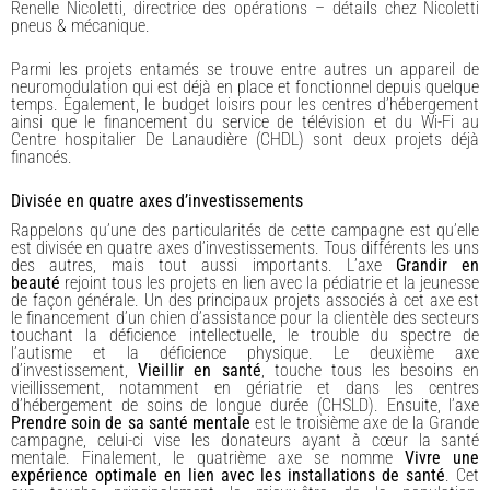
Renelle Nicoletti, directrice des opérations – détails chez Nicoletti
pneus & mécanique.
Parmi les projets entamés se trouve entre autres un appareil de
neuromodulation qui est déjà en place et fonctionnel depuis quelque
temps. Également, le budget loisirs pour les centres d’hébergement
ainsi que le financement du service de télévision et du Wi-Fi au
Centre hospitalier De Lanaudière (CHDL) sont deux projets déjà
financés.
Divisée en quatre axes d’investissements
Rappelons qu’une des particularités de cette campagne est qu’elle
est divisée en quatre axes d’investissements. Tous différents les uns
des autres, mais tout aussi importants. L’axe
Grandir en
beauté
rejoint tous les projets en lien avec la pédiatrie et la jeunesse
de façon générale. Un des principaux projets associés à cet axe est
le financement d’un chien d’assistance pour la clientèle des secteurs
touchant la déficience intellectuelle, le trouble du spectre de
l’autisme et la déficience physique. Le deuxième axe
d’investissement,
Vieillir en santé
, touche tous les besoins en
vieillissement, notamment en gériatrie et dans les centres
d’hébergement de soins de longue durée (CHSLD). Ensuite, l’axe
Prendre soin de sa santé mentale
est le troisième axe de la Grande
campagne, celui-ci vise les donateurs ayant à cœur la santé
mentale. Finalement, le quatrième axe se nomme
Vivre une
expérience optimale en lien avec les installations de santé
. Cet