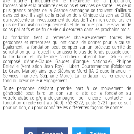
axe touche principalement le mieux-être de la population,
l’accessibilité et la proximité des soins et services de santé. Les deux
plus grands projets de la Grande campagne se trouvent d’ailleurs
dans cet axe. Il s’agit de la création de la Clinique du sein au CHDL
qui représente un investissement de plus de 1,2 million de dollars, en
plus de l’acquisition d’équipements et de mobilier pour le Pavillon de
soins palliatifs et de fin de vie qui débutera dans les prochains mois.
La fondation tient à remercier chaleureusement toutes les
personnes et entreprises qui ont choisi de donner pour la cause.
Également, la fondation peut compter sur un précieux comité de
sollicitation qui a l’objectif d’amasser le plus de fonds possible pour
la fondation et d’atteindre l’ambitieux objectif fixé. Celui-ci est
composé d’Annie-Claude Gaudet (Banque Nationale), Philippe
Belleville (Ventilation Jean Roy), Hubert Courtemanche (Résidence
Le Grand Manoir) ainsi que Stéphane Morel (IA Groupe financier –
Services financiers Stéphane Morel). La fondation les remercie du
fond du cœur de leur engagement.
Toute personne désirant prendre part à ce mouvement de
générosité peut faire un don sur le site de la fondation au
votrefondation.org/grande-campagne ou encore contacter la
fondation directement au (450) 752-8222, poste 2721 que ce soit
pour un don, ou pour connaître les différentes façons de donner.
Facebook
Twitter