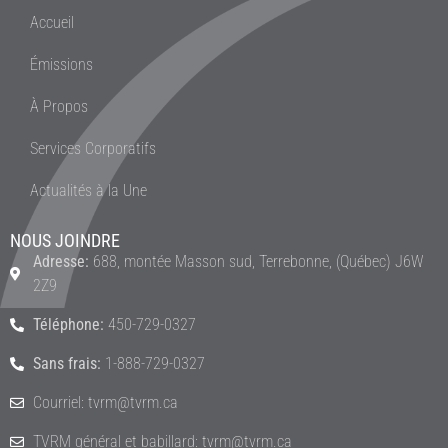
Accueil
Émissions
À Propos
Services Corporatifs
Actualités à la Une
NOUS JOINDRE
Adresse:
688, montée Masson sud, Terrebonne, (Québec) J6W
2Z9
Téléphone:
450-729-0327
Sans frais:
1-888-729-0327
Courriel: tvrm@tvrm.ca
TVRM général et babillard: tvrm@tvrm.ca