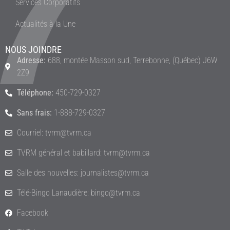
Services Corporatifs
Actualités à la Une
NOUS JOINDRE
Adresse:
688, montée Masson sud, Terrebonne, (Québec) J6W
2Z9
Téléphone:
450-729-0327
Sans frais:
1-888-729-0327
Courriel: tvrm@tvrm.ca
TVRM général et babillard: tvrm@tvrm.ca
Salle des nouvelles: journalistes@tvrm.ca
Télé-Bingo Lanaudière: bingo@tvrm.ca
Facebook