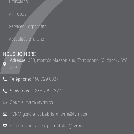
Émissions
À Propos
Services Corporatifs
Actualités à la Une
NOUS JOINDRE
Adresse:
688, montée Masson sud, Terrebonne, (Québec) J6W
2Z9
Téléphone:
450-729-0327
Sans frais:
1-888-729-0327
Courriel: tvrm@tvrm.ca
TVRM général et babillard: tvrm@tvrm.ca
Salle des nouvelles: journalistes@tvrm.ca