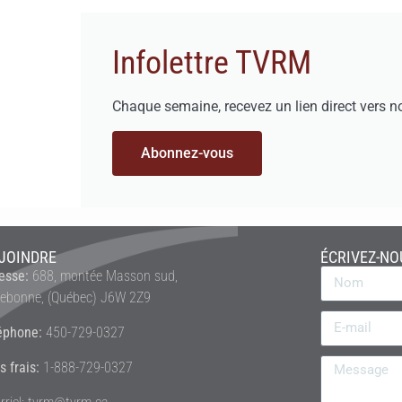
Infolettre TVRM
Chaque semaine, recevez un lien direct vers n
Abonnez-vous
JOINDRE
ÉCRIVEZ-NO
esse:
688, montée Masson sud,
rebonne, (Québec) J6W 2Z9
éphone:
450-729-0327
s frais:
1-888-729-0327