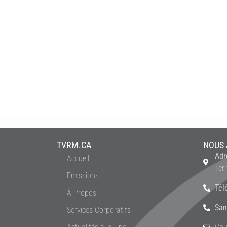
TVRM.CA
NOUS 
Adr
Accueil
Ter
Émissions
Tél
À Propos
San
Services Corporatifs