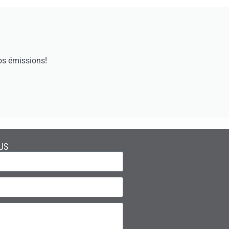
os émissions!
US