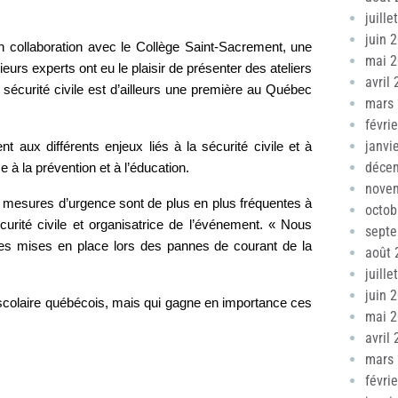
juille
juin 
en collaboration avec le Collège Saint-Sacrement, une
mai 
ieurs experts ont eu le plaisir de présenter des ateliers
avril
 sécurité civile est d’ailleurs une première au Québec
mars
févri
janvi
t aux différents enjeux liés à la sécurité civile et à
déce
 à la prévention et à l’éducation.
nove
es mesures d’urgence sont de plus en plus fréquentes à
octob
curité civile et organisatrice de l’événement. « Nous
sept
ures mises en place lors des pannes de courant de la
août 
juille
juin 
s scolaire québécois, mais qui gagne en importance ces
mai 
avril
mars
févri