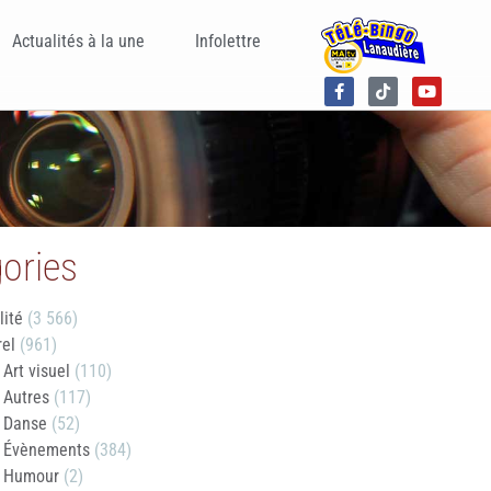
Actualités à la une
Infolettre
ories
lité
(3 566)
rel
(961)
Art visuel
(110)
Autres
(117)
Danse
(52)
Évènements
(384)
Humour
(2)