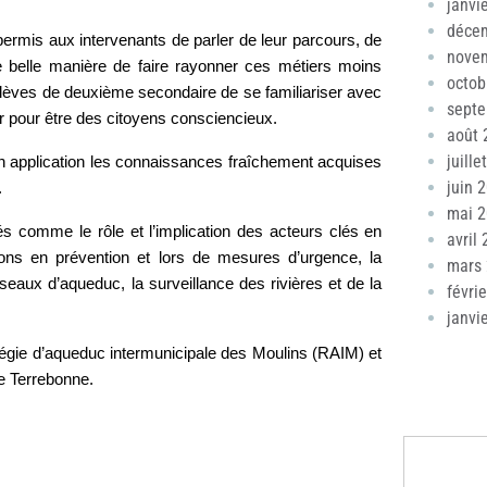
janvi
déce
 permis aux intervenants de parler de leur parcours, de
nove
une belle manière de faire rayonner ces métiers moins
octob
élèves de deuxième secondaire de se familiariser avec
sept
ter pour être des citoyens consciencieux.
août 
juille
re en application les connaissances fraîchement acquises
juin 
.
mai 
iés comme le rôle et l’implication des acteurs clés en
avril
ons en prévention et lors de mesures d’urgence, la
mars
seaux d’aqueduc, la surveillance des rivières et de la
févri
janvi
 Régie d’aqueduc intermunicipale des Moulins (RAIM) et
de Terrebonne.