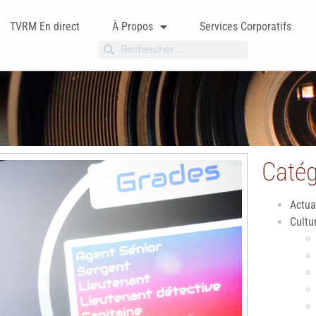
TVRM En direct
À Propos
Services Corporatifs
Catég
Actua
Cultu