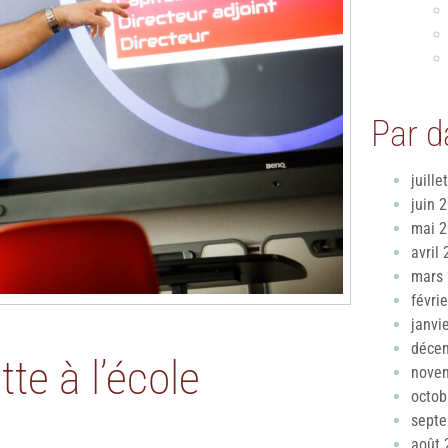
Par d
juille
juin 
mai 
avril
mars
févri
janvi
déce
tte à l’école
nove
octob
sept
août 