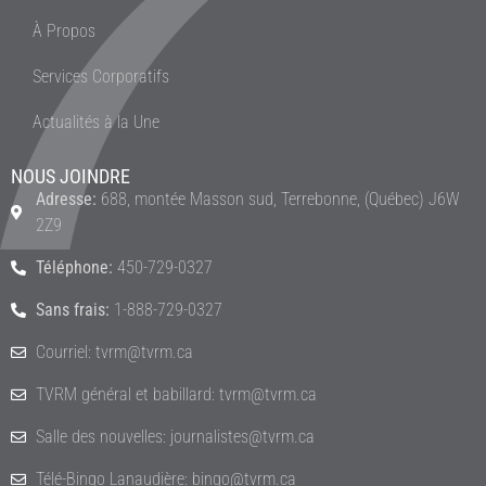
À Propos
Services Corporatifs
Actualités à la Une
NOUS JOINDRE
Adresse:
688, montée Masson sud, Terrebonne, (Québec) J6W
2Z9
Téléphone:
450-729-0327
Sans frais:
1-888-729-0327
Courriel: tvrm@tvrm.ca
TVRM général et babillard: tvrm@tvrm.ca
Salle des nouvelles: journalistes@tvrm.ca
Télé-Bingo Lanaudière: bingo@tvrm.ca