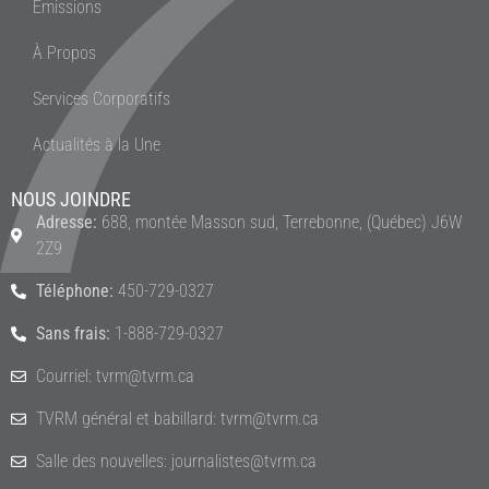
Émissions
À Propos
Services Corporatifs
Actualités à la Une
NOUS JOINDRE
Adresse:
688, montée Masson sud, Terrebonne, (Québec) J6W
2Z9
Téléphone:
450-729-0327
Sans frais:
1-888-729-0327
Courriel: tvrm@tvrm.ca
TVRM général et babillard: tvrm@tvrm.ca
Salle des nouvelles: journalistes@tvrm.ca