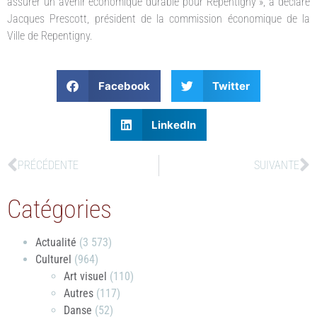
assurer un avenir économique durable pour Repentigny », a déclaré
Jacques Prescott, président de la commission économique de la
Ville de Repentigny.
Facebook
Twitter
LinkedIn
PRÉCÉDENTE
SUIVANTE
Catégories
Actualité
(3 573)
Culturel
(964)
Art visuel
(110)
Autres
(117)
Danse
(52)