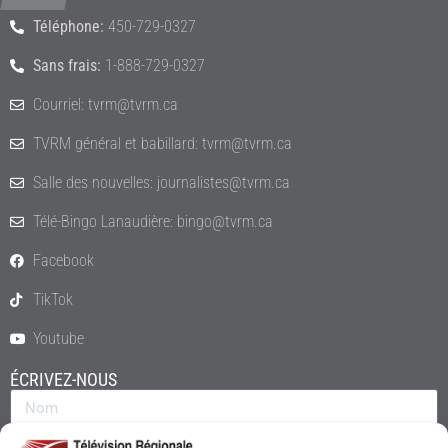
Téléphone:
450-729-0327
Sans frais:
1-888-729-0327
Courriel: tvrm@tvrm.ca
TVRM général et babillard: tvrm@tvrm.ca
Salle des nouvelles: journalistes@tvrm.ca
Télé-Bingo Lanaudière: bingo@tvrm.ca
Facebook
TikTok
Youtube
ÉCRIVEZ-NOUS