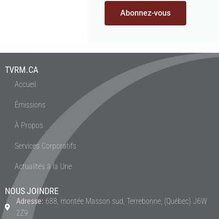
Abonnez-vous
TVRM.CA
Accueil
Émissions
À Propos
Services Corporatifs
Actualités à la Une
NOUS JOINDRE
Adresse:
688, montée Masson sud, Terrebonne, (Québec) J6W
2Z9