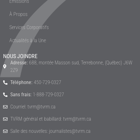
Émissions
À Propos
Services Corporatifs
Actualités à la Une
NOUS JOINDRE
Adresse:
688, montée Masson sud, Terrebonne, (Québec) J6W
2Z9
Téléphone:
450-729-0327
Sans frais:
1-888-729-0327
Courriel: tvrm@tvrm.ca
TVRM général et babillard: tvrm@tvrm.ca
Salle des nouvelles: journalistes@tvrm.ca