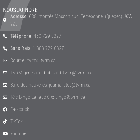
NOUS JOINDRE
Adresse:
688, montée Masson sud, Terrebonne, (Québec) J6W
2Z9
Téléphone:
450-729-0327
Sans frais:
1-888-729-0327
Courriel: tvrm@tvrm.ca
TVRM général et babillard: tvrm@tvrm.ca
Salle des nouvelles: journalistes@tvrm.ca
Télé-Bingo Lanaudière: bingo@tvrm.ca
Facebook
TikTok
Youtube