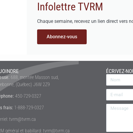
Infolettre TVRM
Chaque semaine, recevez un lien direct vers n
Abonnez-vous
JOINDRE
ÉCRIVEZ-NO
esse:
688, montée Masson sud,
rebonne, (Québec) J6W 2Z9
éphone:
450-729-0327
s frais:
1-888-729-0327
rriel: tvrm@tvrm.ca
M général et babillard: tvrm@tvrm.ca