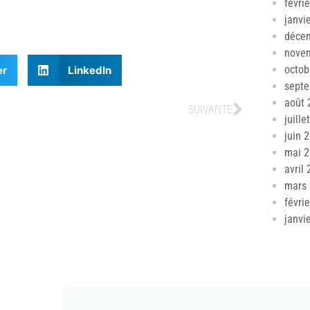
févri
janvi
déce
nove
octob
er
LinkedIn
sept
août 
SUIVANTE
juille
juin 
mai 
avril
mars
févri
janvi