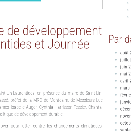
ue de développement
Par d
entides et Journée
août 
juille
juin 
mai 
avril
mars
aint-Lin-Laurentides, en présence du maire de Saint-Lin-
févri
assé, préfet de la MRC de Montcalm, de Messieurs Luc
janvi
dames Isabelle Auger, Cynthia Harrisson-Tessier, Chantal
déce
 Politique de développement durable.
nove
octob
ployer pour lutter contre les changements climatiques,
sept