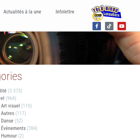
Actualités à la une
Infolettre
ories
lité
(3 573)
rel
(964)
Art visuel
(110)
Autres
(117)
Danse
(52)
Évènements
(384)
Humour
(2)