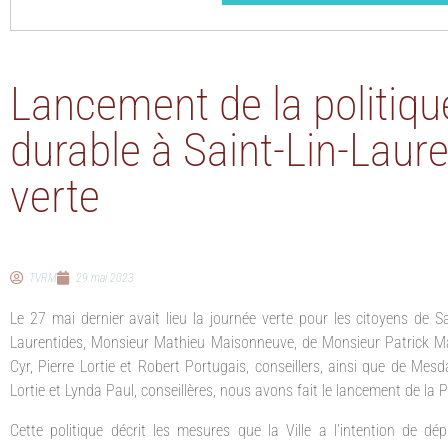
Lancement de la politiq
durable à Saint-Lin-Laur
verte
TVRM
29 mai 2023
Le 27 mai dernier avait lieu la journée verte pour les citoyens de S
Laurentides, Monsieur Mathieu Maisonneuve, de Monsieur Patrick M
Cyr, Pierre Lortie et Robert Portugais, conseillers, ainsi que de Mes
Lortie et Lynda Paul, conseillères, nous avons fait le lancement de la
Cette politique décrit les mesures que la Ville a l’intention de dé