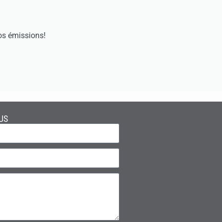
os émissions!
US