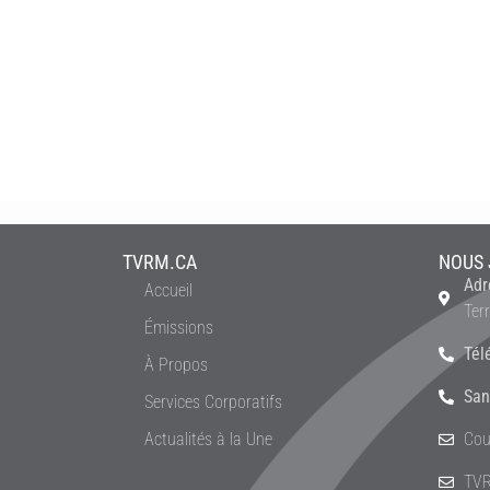
TVRM.CA
NOUS 
Adr
Accueil
Ter
Émissions
Tél
À Propos
San
Services Corporatifs
Actualités à la Une
Cou
TVR