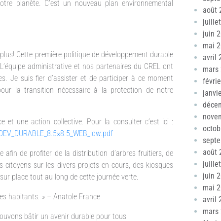
 notre planète. C’est un nouveau plan environnemental
août 
juille
juin 
mai 
e plus! Cette première politique de développement durable
avril
 L’équipe administrative et nos partenaires du CREL ont
mars
es. Je suis fier d’assister et de participer à ce moment
févri
pour la transition nécessaire à la protection de notre
janvi
déce
nove
et une action collective. Pour la consulter c’est ici :
octob
_DEV_DURABLE_8.5×8.5_WEB_low.pdf
sept
août 
fin de profiter de la distribution d’arbres fruitiers, de
juille
es citoyens sur les divers projets en cours, des kiosques
juin 
 sur place tout au long de cette journée verte.
mai 
ses habitants. » – Anatole France
avril
mars
pouvons bâtir un avenir durable pour tous !