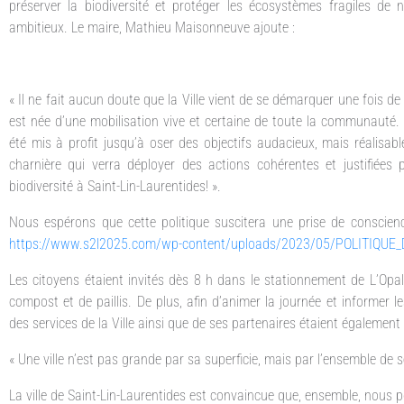
préserver la biodiversité et protéger les écosystèmes fragiles de
ambitieux. Le maire, Mathieu Maisonneuve ajoute :
« Il ne fait aucun doute que la Ville vient de se démarquer une fois d
est née d’une mobilisation vive et certaine de toute la communauté.
été mis à profit jusqu’à oser des objectifs audacieux, mais réalisabl
charnière qui verra déployer des actions cohérentes et justifiées 
biodiversité à Saint-Lin-Laurentides! ».
Nous espérons que cette politique suscitera une prise de conscience 
https://www.s2l2025.com/wp-content/uploads/2023/05/POLITIQUE
Les citoyens étaient invités dès 8 h dans le stationnement de L’Opale a
compost et de paillis. De plus, afin d’animer la journée et informer l
des services de la Ville ainsi que de ses partenaires étaient également
« Une ville n’est pas grande par sa superficie, mais par l’ensemble de 
La ville de Saint-Lin-Laurentides est convaincue que, ensemble, nous 