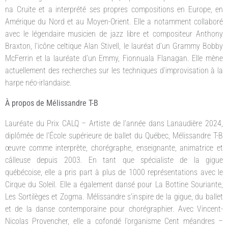
na Cruite et a interprété ses propres compositions en Europe, en
Amérique du Nord et au Moyen-Orient. Elle a notamment collaboré
avec le légendaire musicien de jazz libre et compositeur Anthony
Braxton, l’icône celtique Alan Stivell, le lauréat d’un Grammy Bobby
McFerrin et la lauréate d’un Emmy, Fionnuala Flanagan. Elle mène
actuellement des recherches sur les techniques d’improvisation à la
harpe néo-irlandaise.
À propos de Mélissandre T-B
Lauréate du Prix CALQ – Artiste de l’année dans Lanaudière 2024,
diplômée de l’École supérieure de ballet du Québec, Mélissandre T-B
œuvre comme interprète, chorégraphe, enseignante, animatrice et
câlleuse depuis 2003. En tant que spécialiste de la gigue
québécoise, elle a pris part à plus de 1000 représentations avec le
Cirque du Soleil. Elle a également dansé pour La Bottine Souriante,
Les Sortilèges et Zogma. Mélissandre s’inspire de la gigue, du ballet
et de la danse contemporaine pour chorégraphier. Avec Vincent-
Nicolas Provencher, elle a cofondé l’organisme Cent méandres –