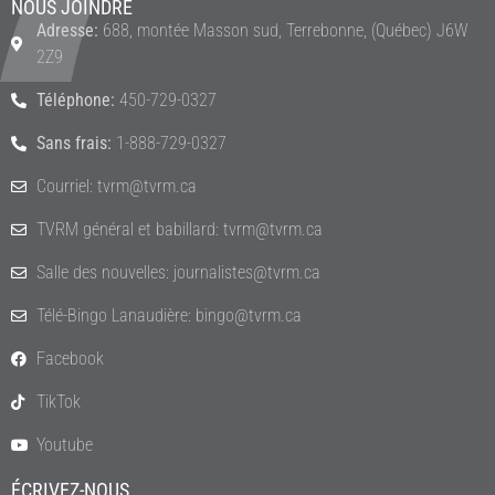
NOUS JOINDRE
Adresse:
688, montée Masson sud, Terrebonne, (Québec) J6W
2Z9
Téléphone:
450-729-0327
Sans frais:
1-888-729-0327
Courriel: tvrm@tvrm.ca
TVRM général et babillard: tvrm@tvrm.ca
Salle des nouvelles: journalistes@tvrm.ca
Télé-Bingo Lanaudière: bingo@tvrm.ca
Facebook
TikTok
Youtube
ÉCRIVEZ-NOUS