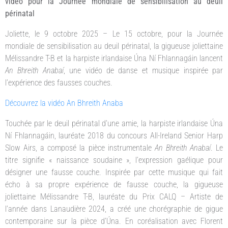
vidéo pour la Journée mondiale de sensibilisation au deuil
périnatal
Joliette, le 9 octobre 2025 – Le 15 octobre, pour la Journée
mondiale de sensibilisation au deuil périnatal, la gigueuse joliettaine
Mélissandre T-B et la harpiste irlandaise Úna Ní Fhlannagáin lancent
An Bhreith Anabaí
, une vidéo de danse et musique inspirée par
l’expérience des fausses couches.
Découvrez la vidéo An Bhreith Anaba
Touchée par le deuil périnatal d’une amie, la harpiste irlandaise Úna
Ní Fhlannagáin, lauréate 2018 du concours All-Ireland Senior Harp
Slow Airs, a composé la pièce instrumentale
An Bhreith Anabaí
. Le
titre signifie « naissance soudaine », l’expression gaélique pour
désigner une fausse couche. Inspirée par cette musique qui fait
écho à sa propre expérience de fausse couche, la gigueuse
joliettaine Mélissandre T-B, lauréate du Prix CALQ – Artiste de
l’année dans Lanaudière 2024, a créé une chorégraphie de gigue
contemporaine sur la pièce d’Úna. En coréalisation avec Florent