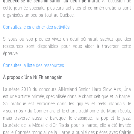
québécoise de sensibilisation au deuil périnatal.
À l’occasion de
cette journée spéciale, plusieurs activités et commémorations sont
organisées un peu partout au Québec.
Consultez le calendrier des activités
Si vous ou vos proches vivez un deuil périnatal, sachez que des
ressources sont disponibles pour vous aider à traverser cette
épreuve.
Consultez la liste des ressources
À propos d’Úna Ní Fhlannagáin
Lauréate 2018 du concours All-Ireland Senior Harp Slow Airs, Úna
est une artiste primée, spécialisée dans le chant celtique et la harpe.
Sa pratique est enracinée dans les gigues et reels irlandais, le
« sean-nós » du Connemara et le chant traditionnel du Maigh Seola,
mais traverse aussi le baroque, le classique, la pop et le jazz.
Lauréate de la Médaille d’Or Riada pour la harpe, elle a été invitée
par le Congrès mondial de la Harpe, a publié des pièces avec Cairde