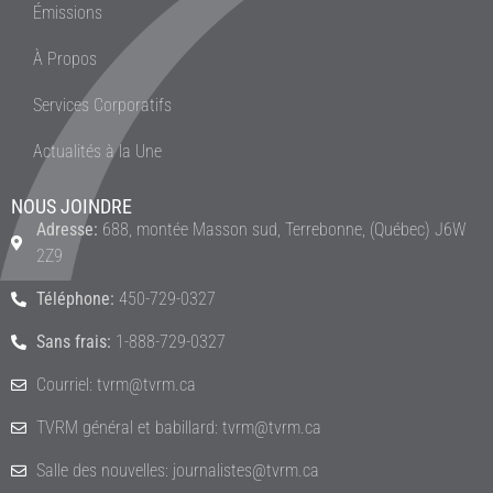
Émissions
À Propos
Services Corporatifs
Actualités à la Une
NOUS JOINDRE
Adresse:
688, montée Masson sud, Terrebonne, (Québec) J6W
2Z9
Téléphone:
450-729-0327
Sans frais:
1-888-729-0327
Courriel: tvrm@tvrm.ca
TVRM général et babillard: tvrm@tvrm.ca
Salle des nouvelles: journalistes@tvrm.ca