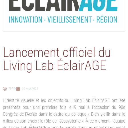
Lancement officiel du
Living Lab ÉclairAGE
TVRM
19 mai 2023
L’identité visuelle et les objectifs du Living Lab ÉclairAGE ont été
présentés pour une première fois le 9 mai à l’occasion du 90e
Congrès de l’Acfas dans le cadre du colloque « Bien vieillir dans le
milieu de son choix : le rôle de l’écosystème ». À ce moment, l’équipe
du Living Lab ÉclairAGE a pris la parole dans un panel regroupant