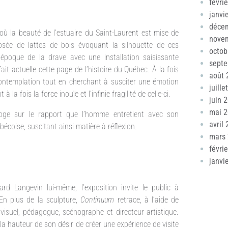
févri
janvi
déce
e où la beauté de l’estuaire du Saint-Laurent est mise de
nove
sée de lattes de bois évoquant la silhouette de ces
octob
’époque de la drave avec une installation saisissante
sept
ait actuelle cette page de l’histoire du Québec. À la fois
août 
a contemplation tout en cherchant à susciter une émotion
juille
la fois la force inouïe et l’infinie fragilité de celle-ci.
juin 
mai 
erroge sur le rapport que l’homme entretient avec son
avril
bécoise, suscitant ainsi matière à réflexion.
mars
févri
janvi
rd Langevin lui-même, l’exposition invite le public à
 En plus de la sculpture,
Continuum
retrace, à l’aide de
 visuel, pédagogue, scénographe et directeur artistique.
a hauteur de son désir de créer une expérience de visite