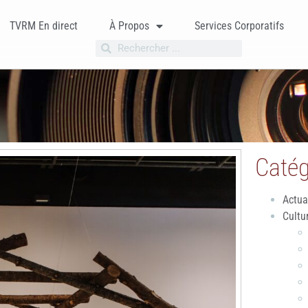
TVRM En direct
À Propos
Services Corporatifs
Catég
Actua
Cultu