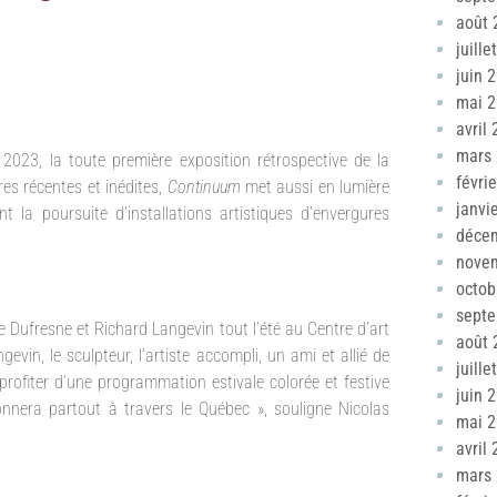
août 
juille
juin 
mai 
avril
mars
2023, la toute première exposition rétrospective de la
févri
es récentes et inédites,
Continuum
met aussi en lumière
janvi
 la poursuite d’installations artistiques d’envergures
déce
nove
octob
sept
ane Dufresne et Richard Langevin tout l’été au Centre d’art
août 
vin, le sculpteur, l’artiste accompli, un ami et allié de
juille
profiter d’une programmation estivale colorée et festive
juin 
onnera partout à travers le Québec », souligne Nicolas
mai 
avril
mars