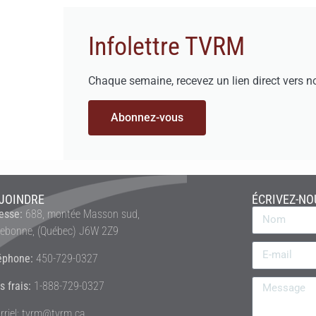
Infolettre TVRM
Chaque semaine, recevez un lien direct vers n
Abonnez-vous
JOINDRE
ÉCRIVEZ-NO
esse:
688, montée Masson sud,
rebonne, (Québec) J6W 2Z9
éphone:
450-729-0327
s frais:
1-888-729-0327
rriel: tvrm@tvrm.ca