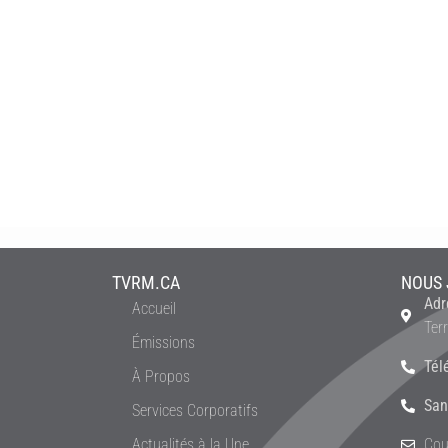
TVRM.CA
NOUS 
Adr
Accueil
Ter
Émissions
Tél
À Propos
San
Services Corporatifs
Actualités à la Une
Cou