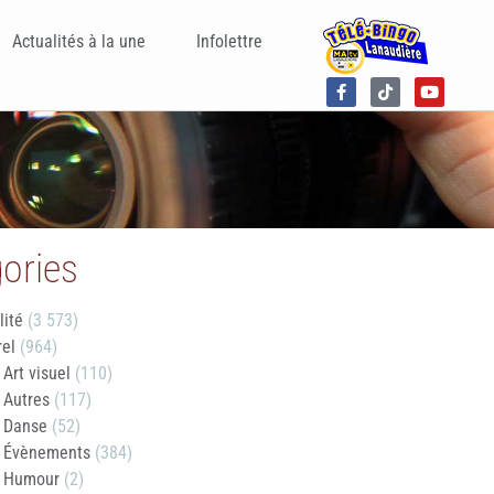
Actualités à la une
Infolettre
ories
lité
(3 573)
rel
(964)
Art visuel
(110)
Autres
(117)
Danse
(52)
Évènements
(384)
Humour
(2)