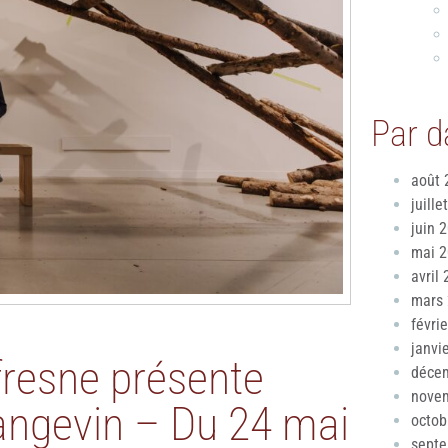
Par d
août 
juille
juin 
mai 
avril
mars
févri
janvi
fresne présente
déce
nove
angevin – Du 24 mai
octob
sept