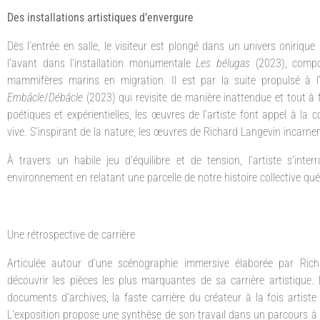
Des installations artistiques d’envergure
Dès l’entrée en salle, le visiteur est plongé dans un univers oniriqu
l’avant dans l’installation monumentale
Les bélugas
(2023), compo
mammifères marins en migration. Il est par la suite propulsé à l
Embâcle
/
Débâcle
(2023) qui revisite de manière inattendue et tout à f
poétiques et expérientielles, les œuvres de l’artiste font appel à l
vive. S’inspirant de la nature, les œuvres de Richard Langevin incarnent à 
À travers un habile jeu d’équilibre et de tension, l’artiste s’int
environnement en relatant une parcelle de notre histoire collective qué
Une rétrospective de carrière
Articulée autour d’une scénographie immersive élaborée par Richa
découvrir les pièces les plus marquantes de sa carrière artistique.
documents d’archives, la faste carrière du créateur à la fois artiste
L’exposition propose une synthèse de son travail dans un parcours à l