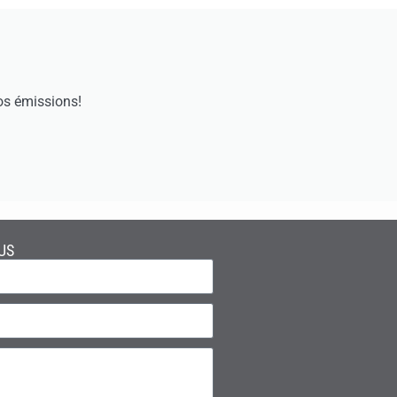
os émissions!
US