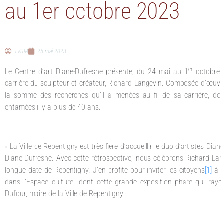
au 1er octobre 2023
TVRM
25 mai 2023
er
Le Centre d’art Diane-Dufresne présente, du 24 mai au 1
octobre 
carrière du sculpteur et créateur, Richard Langevin. Composée d’œuvr
la somme des recherches qu’il a menées au fil de sa carrière, dont
entamées il y a plus de 40 ans.
« La Ville de Repentigny est très fière d’accueillir le duo d’artistes Di
Diane-Dufresne. Avec cette rétrospective, nous célébrons Richard Lange
longue date de Repentigny. J’en profite pour inviter les citoyens
[1]
à 
dans l’Espace culturel, dont cette grande exposition phare qui ray
Dufour, maire de la Ville de Repentigny.