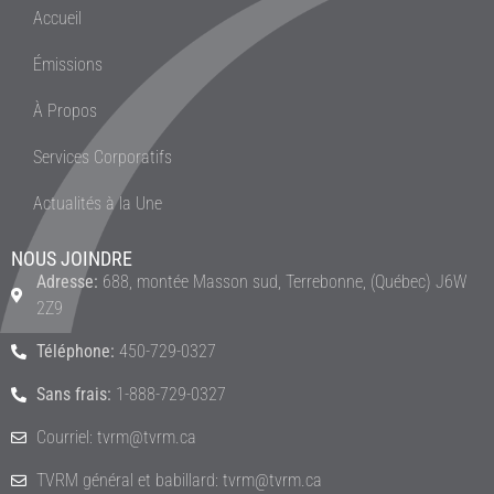
Accueil
Émissions
À Propos
Services Corporatifs
Actualités à la Une
NOUS JOINDRE
Adresse:
688, montée Masson sud, Terrebonne, (Québec) J6W
2Z9
Téléphone:
450-729-0327
Sans frais:
1-888-729-0327
Courriel: tvrm@tvrm.ca
TVRM général et babillard: tvrm@tvrm.ca