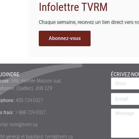
Infolettre TVRM
Chaque semaine, recevez un lien direct vers n
Abonnez-vous
JOINDRE
ÉCRIVEZ-NO
esse:
688, montée Masson sud,
rebonne, (Québec) J6W 2Z9
éphone:
450-729-0327
s frais:
1-888-729-0327
rriel: tvrm@tvrm.ca
M général et babillard: tvrm@tvrm.ca