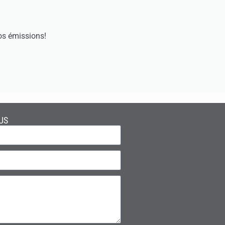
os émissions!
US