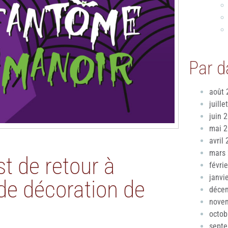
Par d
août 
juille
juin 
mai 
avril
mars
t de retour à
févri
janvi
e décoration de
déce
nove
octob
sept