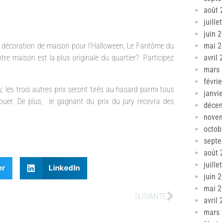
août 
juille
juin 
 décoration de maison pour l’Halloween, Le Fantôme du
mai 
tre maison est la plus originale du quartier? Participez
avril
mars
févri
, les trois autres prix seront tirés au hasard parmi tous
janvi
buer. De plus, le gagnant du prix du jury recevra des
déce
nove
octob
sept
août 
juille
er
LinkedIn
juin 
mai 
SUIVANTE
avril
mars