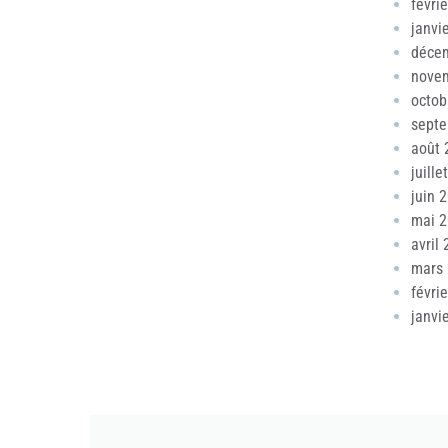
févri
janvi
déce
nove
octob
sept
août 
juille
juin 
mai 
avril
mars
févri
janvi