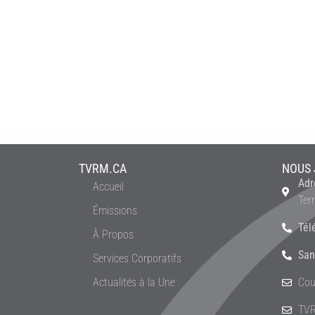
TVRM.CA
NOUS 
Adr
Accueil
Ter
Émissions
Tél
À Propos
San
Services Corporatifs
Actualités à la Une
Cou
TVR