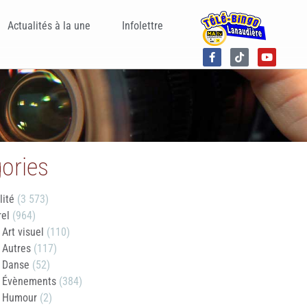
Actualités à la une
Infolettre
ories
lité
(3 573)
rel
(964)
Art visuel
(110)
Autres
(117)
Danse
(52)
Évènements
(384)
Humour
(2)