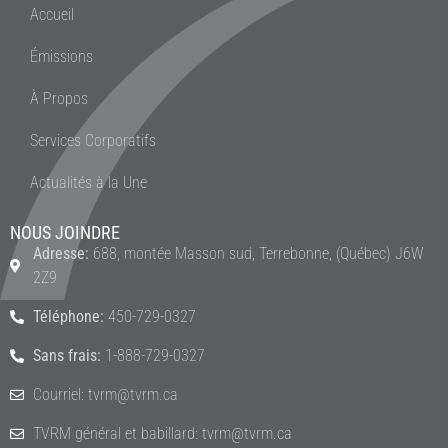
Accueil
Émissions
À Propos
Services Corporatifs
Actualités à la Une
NOUS JOINDRE
Adresse:
688, montée Masson sud, Terrebonne, (Québec) J6W
2Z9
Téléphone:
450-729-0327
Sans frais:
1-888-729-0327
Courriel: tvrm@tvrm.ca
TVRM général et babillard: tvrm@tvrm.ca