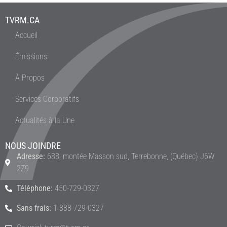
TVRM.CA
Accueil
Émissions
À Propos
Services Corporatifs
Actualités à la Une
NOUS JOINDRE
Adresse:
688, montée Masson sud, Terrebonne, (Québec) J6W
2Z9
Téléphone:
450-729-0327
Sans frais:
1-888-729-0327