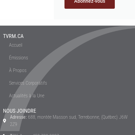
Abonnez-vous
TVRM.CA
Accueil
Émissions
À Propos
Services Corporatifs
Actualités à la Une
NOUS JOINDRE
Adresse:
688, montée Masson sud, Terrebonne, (Québec) J6W
2Z9