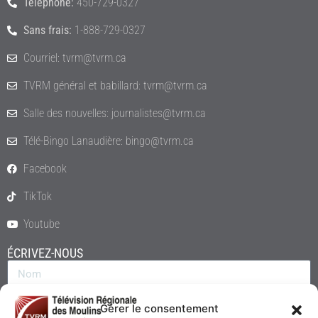
Téléphone:
450-729-0327
Sans frais:
1-888-729-0327
Courriel: tvrm@tvrm.ca
TVRM général et babillard: tvrm@tvrm.ca
Salle des nouvelles: journalistes@tvrm.ca
Télé-Bingo Lanaudière: bingo@tvrm.ca
Facebook
TikTok
Youtube
ÉCRIVEZ-NOUS
Gérer le consentement