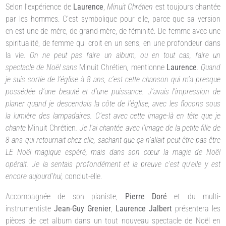
Selon l’expérience de
Laurence
,
Minuit Chrétien
est toujours chantée
par les hommes. C’est symbolique pour elle, parce que sa version
en est une de mère, de grand-mère, de féminité. De femme avec une
spiritualité, de femme qui croit en un sens, en une profondeur dans
la vie.
On ne peut pas faire un album, ou en tout cas, faire un
spectacle de Noël sans
Minuit Chrétien
,
mentionne
Laurence
.
Quand
je suis sortie de l’église à 8 ans, c’est cette chanson qui m’a presque
possédée d’une beauté et d’une puissance. J’avais l’impression de
planer quand je descendais la côte de l’église, avec les flocons sous
la lumière des lampadaires. C’est avec cette image-là en tête que je
chante
Minuit Chrétien
. Je l’ai chantée avec l’image de la petite fille de
8 ans qui retournait chez elle, sachant que ça n’allait peut-être pas être
LE Noël magique espéré, mais dans son cœur la magie de Noël
opérait. Je la sentais profondément et la preuve c’est qu’elle y est
encore aujourd’hui,
conclut-elle.
Accompagnée de son pianiste,
Pierre Doré
et du multi-
instrumentiste
Jean-Guy Grenier
,
Laurence Jalbert
présentera les
pièces de cet album dans un tout nouveau spectacle de Noël en