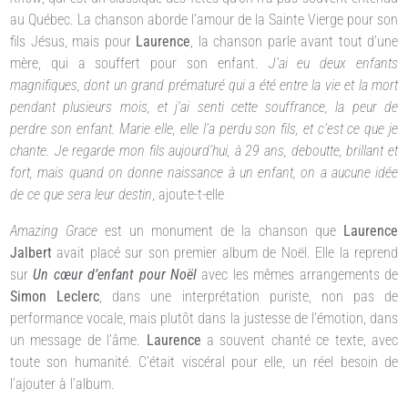
au Québec. La chanson aborde l’amour de la Sainte Vierge pour son
fils Jésus, mais pour
Laurence
, la chanson parle avant tout d’une
mère, qui a souffert pour son enfant.
J’ai eu deux enfants
magnifiques, dont un grand prématuré qui a été entre la vie et la mort
pendant plusieurs mois, et j’ai senti cette souffrance, la peur de
perdre son enfant. Marie elle, elle l’a perdu son fils, et c’est ce que je
chante. Je regarde mon fils aujourd’hui, à 29 ans, deboutte, brillant et
fort, mais quand on donne naissance à un enfant, on a aucune idée
de ce que sera leur destin
, ajoute-t-elle
Amazing Grace
est un monument de la chanson que
Laurence
Jalbert
avait placé sur son premier album de Noël. Elle la reprend
sur
Un cœur d’enfant pour Noël
avec les mêmes arrangements de
Simon Leclerc
, dans une interprétation puriste, non pas de
performance vocale, mais plutôt dans la justesse de l’émotion, dans
un message de l’âme.
Laurence
a souvent chanté ce texte, avec
toute son humanité. C’était viscéral pour elle, un réel besoin de
l’ajouter à l’album.