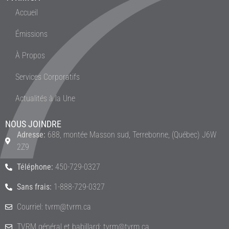
Accueil
Émissions
À Propos
Services Corporatifs
Actualités à la Une
NOUS JOINDRE
Adresse:
688, montée Masson sud, Terrebonne, (Québec) J6W
2Z9
Téléphone:
450-729-0327
Sans frais:
1-888-729-0327
Courriel: tvrm@tvrm.ca
TVRM général et babillard: tvrm@tvrm.ca