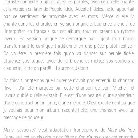
L’artiste connecte toujours avec les paroles, avec ce qu’elle chante,
et la version en latin de Peuple fidèle, Adeste Fideles, ne lui apportait
pas ce sentiment de proximité avec les mots. Même si elle l’a
chanté dans les chorales en version originale, Laurence a choisi de
l’interpréter en français sur cet album, tout en créant un rythme
joyeux. Sa version unique se démarque par l’ajout d’un banjo,
transformant le cantique traditionnel en une pièce plutôt festive :
Ça va être la première fois qu’on va danser sur peuple fidèle,
attachez vos tuques avec de la broche et mettez vos souliers à
claquette, icitte on part!!! – Laurence Jalbert.
Ça faisait longtemps que Laurence n’avait pas entendu la chanson
River : J’ai été marquée par cette chanson de Joni Mitchell, et
j’avais oublié qu’elle existait. Elle est d’une beauté, d’une splendeur,
d’une construction brillante, d’une mélodie. C’est exactement ça que
je voulais pour mon album, raconte-t-elle, une chanson avec un
message de douceur.
Marie, savais-tu?
, c’est adaptation francophone de
Mary Did You
Know
, qui est un classique des fêtes qu’on n’a pas souvent entendu