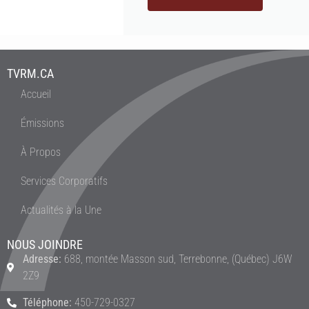
TVRM.CA
Accueil
Émissions
À Propos
Services Corporatifs
Actualités à la Une
NOUS JOINDRE
Adresse:
688, montée Masson sud, Terrebonne, (Québec) J6W
2Z9
Téléphone:
450-729-0327