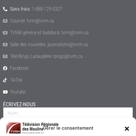
Sans frais:
1-888-729-0327
Courriel: tvrm@tvrm.ca
TVRM général et babillard: tvrm@tvrm.ca
Salle des nouvelles: journalistes@tvrm.ca
Télé-Bingo Lanaudière: bingo@tvrm.ca
Facebook
TikTok
Youtube
ÉCRIVEZ-NOUS
Gérer le consentement