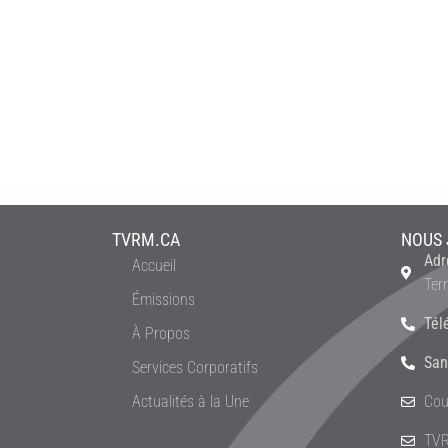
TVRM.CA
NOUS 
Adr
Accueil
Ter
Émissions
Tél
À Propos
San
Services Corporatifs
Actualités à la Une
Cou
TVR