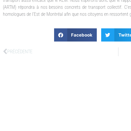
transport aussi efficace que le REM. Nous espérons donc que le rapport
(ARTM) répondra à nos besoins concrets de transport collectif. C
homologues de l’Est de Montréal afin que nos citoyens en ressortent g
Facebook
Twitt
PRÉCÉDENTE