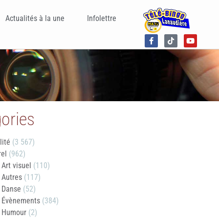
Actualités à la une
Infolettre
ories
lité
(3 567)
rel
(962)
Art visuel
(110)
Autres
(117)
Danse
(52)
Évènements
(384)
Humour
(2)