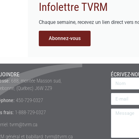
Infolettre TVRM
Chaque semaine, recevez un lien direct vers n
Abonnez-vous
JOINDRE
ÉCRIVEZ-NO
esse:
688, montée Masson sud,
rebonne, (Québec) J6W 2Z9
éphone:
450-729-0327
s frais:
1-888-729-0327
rriel: tvrm@tvrm.ca
M général et babillard: tvrm@tvrm.ca