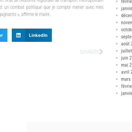
 final de l’Autorité régionale de transport métropolitain
févri
’est un combat politique que je compte mener avec mes
janvi
agnants », affirme le maire.
déce
nove
octob
er
LinkedIn
sept
août 
juille
SUIVANTE
juin 
mai 
avril
mars
févri
janvi