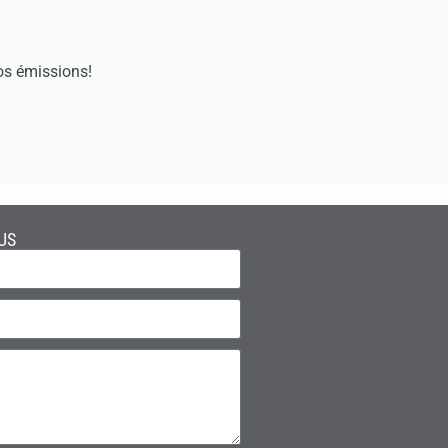
os émissions!
US