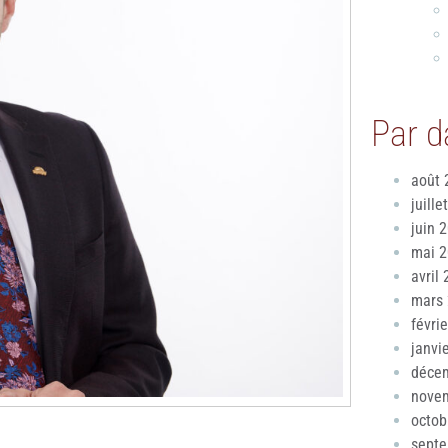
Par d
août 
juille
juin 
mai 
avril
mars
févri
janvi
déce
nove
octob
sept