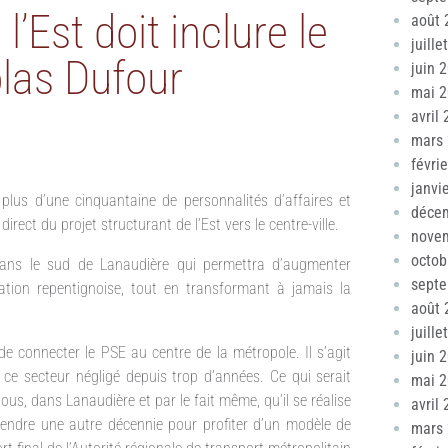
l’Est doit inclure le
août 
juille
olas Dufour
juin 
mai 
avril
mars
févri
janvi
plus d’une cinquantaine de personnalités d’affaires et
déce
direct du projet structurant de l’Est vers le centre-ville.
nove
octob
dans le sud de Lanaudière qui permettra d’augmenter
sept
ation repentignoise, tout en transformant à jamais la
août 
juille
 de connecter le PSE au centre de la métropole. Il s’agit
juin 
 ce secteur négligé depuis trop d’années. Ce qui serait
mai 
us, dans Lanaudière et par le fait même, qu’il se réalise
avril
endre une autre décennie pour profiter d’un modèle de
mars