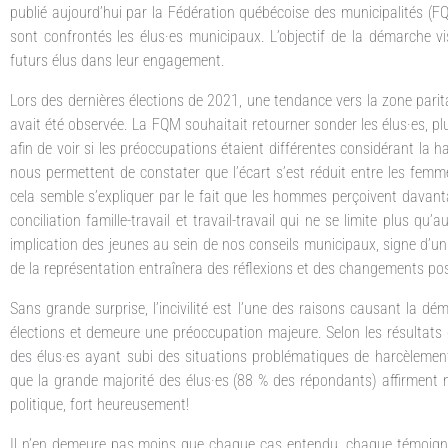
publié aujourd’hui par la Fédération québécoise des municipalités (FQ
sont confrontés les élus·es municipaux. L’objectif de la démarche v
futurs élus dans leur engagement.
Lors des dernières élections de 2021, une tendance vers la zone pari
avait été observée. La FQM souhaitait retourner sonder les élus·es, p
afin de voir si les préoccupations étaient différentes considérant la
nous permettent de constater que l’écart s’est réduit entre les femm
cela semble s’expliquer par le fait que les hommes perçoivent davant
conciliation famille-travail et travail-travail qui ne se limite plus 
implication des jeunes au sein de nos conseils municipaux, signe d’un 
de la représentation entraînera des réflexions et des changements po
Sans grande surprise, l’incivilité est l’une des raisons causant la d
élections et demeure une préoccupation majeure. Selon les résultats 
des élus·es ayant subi des situations problématiques de harcèlement 
que la grande majorité des élus·es (88 % des répondants) affirment ne
politique, fort heureusement!
Il n’en demeure pas moins que chaque cas entendu, chaque témoigna