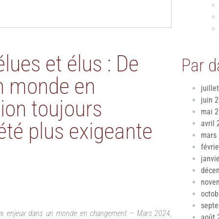
lues et élus : De
Par d
n monde en
juille
on toujours
juin 
mai 
été plus exigeante
avril
mars
févri
janvi
déce
nove
octob
sept
eaux enjeux dans un monde en changement – Mars 2024
,
août 