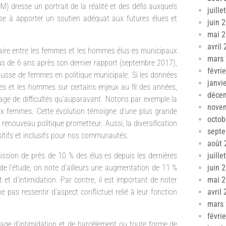
M) dresse un portrait de la réalité et des défis auxquels
juille
ise à apporter un soutien adéquat aux futures élues et
juin 
mai 
avril
taire entre les femmes et les hommes élus·es municipaux
mars
lus de 6 ans après son dernier rapport (septembre 2017),
févri
 hausse de femmes en politique municipale. Si les données
janvi
es et les hommes sur certains enjeux au fil des années,
déce
age de difficultés qu’auparavant. Notons par exemple la
nove
qu’aux femmes. Cette évolution témoigne d’une plus grande
octob
renouveau politique prometteur. Aussi, la diversification
sept
sitifs et inclusifs pour nos communautés.
août 
émission de près de 10 % des élus·es depuis les dernières
juille
de l’étude, on note d’ailleurs une augmentation de 11 %
juin 
et d’intimidation. Par contre, il est important de noter
mai 
 pas ressentir d’aspect conflictuel relié à leur fonction
avril
mars
févri
ge d’intimidation et de harcèlement ou toute forme de