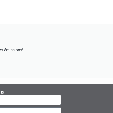
os émissions!
US