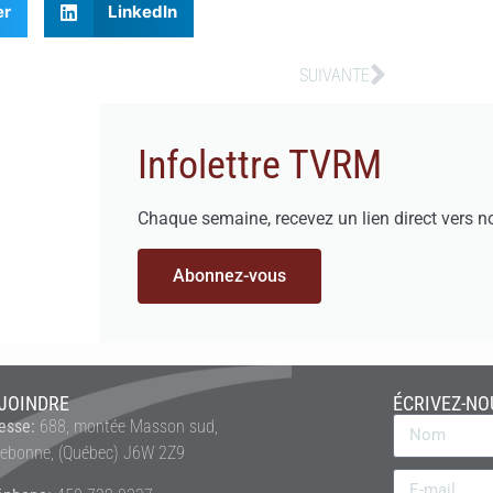
er
LinkedIn
SUIVANTE
Infolettre TVRM
Chaque semaine, recevez un lien direct vers n
Abonnez-vous
JOINDRE
ÉCRIVEZ-NO
esse:
688, montée Masson sud,
rebonne, (Québec) J6W 2Z9