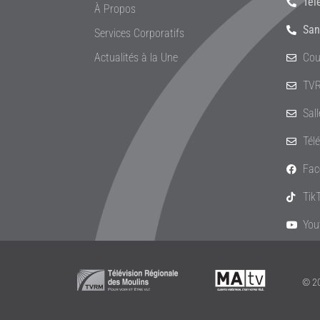
Tél
À Propos
San
Services Corporatifs
Actualités à la Une
Cou
TVR
Sal
Tél
Fac
Tik
You
© 20