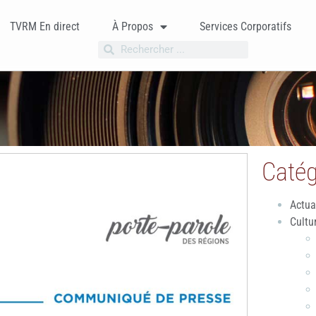
TVRM En direct
À Propos
Services Corporatifs
Catég
Actua
Cultu