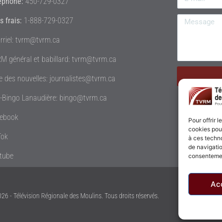
éphone:
450-729-0327
s frais:
1-888-729-0327
rriel: tvrm@tvrm.ca
M général et babillard: tvrm@tvrm.ca
le des nouvelles: journalistes@tvrm.ca
é-Bingo Lanaudière: bingo@tvrm.ca
ebook
Pour offrir 
cookies pour
Tok
à ces techn
de navigatio
tube
consentement
Ac
26 - Télévision Régionale des Moulins. Tous droits réservés.