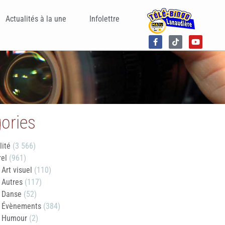
Actualités à la une
Infolettre
ories
lité
(3 566)
rel
(961)
Art visuel
(110)
Autres
(117)
Danse
(52)
Évènements
(384)
Humour
(2)