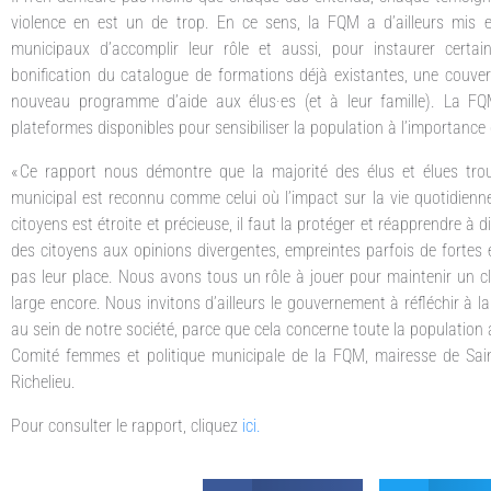
violence en est un de trop. En ce sens, la FQM a d’ailleurs mis 
municipaux d’accomplir leur rôle et aussi, pour instaurer cert
bonification du catalogue de formations déjà existantes, une couvert
nouveau programme d’aide aux élus·es (et à leur famille). La FQM
plateformes disponibles pour sensibiliser la population à l’importance d
« Ce rapport nous démontre que la majorité des élus et élues trouv
municipal est reconnu comme celui où l’impact sur la vie quotidienne
citoyens est étroite et précieuse, il faut la protéger et réapprendre
des citoyens aux opinions divergentes, empreintes parfois de fortes
pas leur place. Nous avons tous un rôle à jouer pour maintenir un cl
large encore. Nous invitons d’ailleurs le gouvernement à réfléchir à 
au sein de notre société, parce que cela concerne toute la population a
Comité femmes et politique municipale de la FQM, mairesse de Sain
Richelieu.
Pour consulter le rapport, cliquez
ici
.