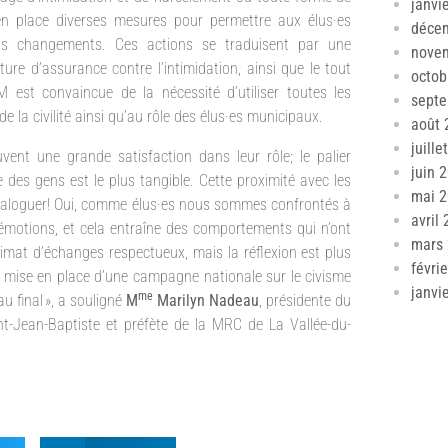
janvi
en place diverses mesures pour permettre aux élus·es
déce
ains changements. Ces actions se traduisent par une
nove
ure d’assurance contre l’intimidation, ainsi que le tout
octob
 est convaincue de la nécessité d’utiliser toutes les
sept
e la civilité ainsi qu’au rôle des élus·es municipaux.
août 
juille
ent une grande satisfaction dans leur rôle; le palier
juin 
 des gens est le plus tangible. Cette proximité avec les
mai 
 à dialoguer! Oui, comme élus·es nous sommes confrontés à
avril
 émotions, et cela entraîne des comportements qui n’ont
mars
imat d’échanges respectueux, mais la réflexion est plus
févri
la mise en place d’une campagne nationale sur le civisme
janvi
me
u final », a souligné
M
Marilyn Nadeau
, présidente du
t-Jean-Baptiste et préfète de la MRC de La Vallée-du-