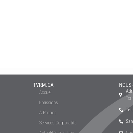
TVRM.CA
NOUS 
Adr
Accueil
Ter
Émissions
Tél
À Propos
San
Services Corporatifs
Actualités à la Une
Cou