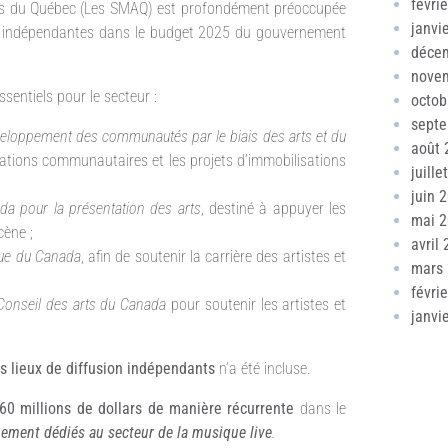
févri
es du Québec (Les SMAQ) est profondément préoccupée
janvi
es indépendantes dans le budget 2025 du gouvernement
déce
nove
entiels pour le secteur :
octob
sept
loppement des communautés par le biais des arts et du
août 
rations communautaires et les projets d’immobilisations
juille
juin 
a pour la présentation des arts
, destiné à appuyer les
mai 
cène ;
avril
ue du Canada
, afin de soutenir la carrière des artistes et
mars
févri
Conseil des arts du Canada
pour soutenir les artistes et
janvi
s lieux de diffusion indépendants
n’a été incluse.
60 millions de dollars de manière récurrente
dans le
uement dédiés au secteur de la musique live
.