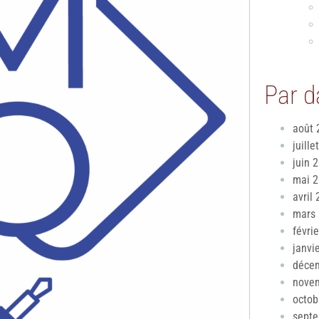
Par d
août 
juille
juin 
mai 
avril
mars
févri
janvi
déce
nove
octob
sept