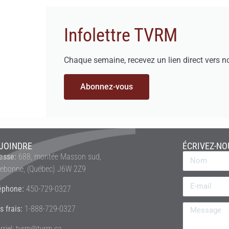
Infolettre TVRM
Chaque semaine, recevez un lien direct vers n
Abonnez-vous
JOINDRE
ÉCRIVEZ-NO
esse:
688, montée Masson sud,
rebonne, (Québec) J6W 2Z9
éphone:
450-729-0327
s frais:
1-888-729-0327
rriel: tvrm@tvrm.ca