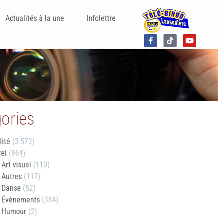
Actualités à la une
Infolettre
ories
lité
(3 573)
rel
(964)
Art visuel
(110)
Autres
(117)
Danse
(52)
Évènements
(384)
Humour
(2)