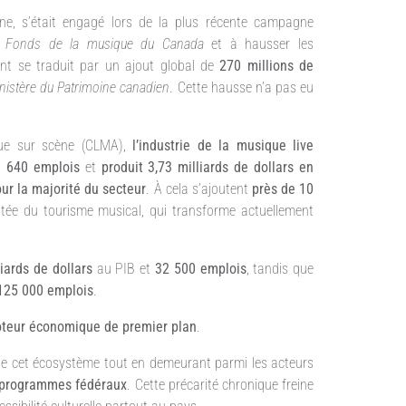
enne, s’était engagé lors de la plus récente campagne
u
Fonds de la musique du Canada
et à hausser les
nt se traduit par un ajout global de
270 millions de
nistère du Patrimoine canadien
. Cette hausse n’a pas eu
que sur scène (CLMA),
l’industrie de la musique live
 640 emplois
et
produit 3,73 milliards de dollars en
our la majorité du secteur
. À cela s’ajoutent
près de 10
ntée du tourisme musical, qui transforme actuellement
liards de dollars
au PIB et
32 500 emplois
, tandis que
125 000 emplois
.
oteur économique de premier plan
.
e de cet écosystème tout en demeurant parmi les acteurs
x programmes fédéraux
. Cette précarité chronique freine