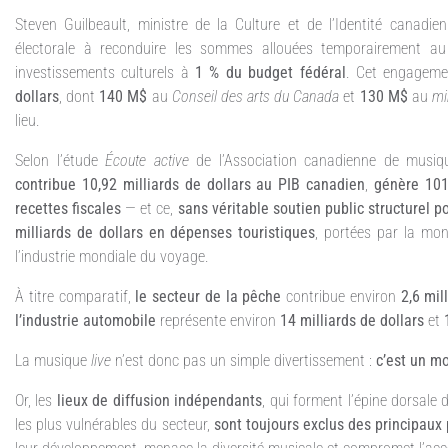
Steven Guilbeault, ministre de la Culture et de l’Identité canadi
électorale à reconduire les sommes allouées temporairement a
investissements culturels à
1 % du budget fédéral
. Cet engageme
dollars
, dont
140 M$
au
Conseil des arts du Canada
et
130 M$
au
mi
lieu.
Selon l’étude
Écoute active
de l’Association canadienne de musi
contribue 10,92 milliards de dollars au PIB canadien
,
génère 101
recettes fiscales
— et ce,
sans véritable soutien public structurel p
milliards de dollars en dépenses touristiques
, portées par la mo
l’industrie mondiale du voyage.
À titre comparatif,
le secteur de la pêche
contribue environ
2,6 mil
l’industrie automobile
représente environ
14 milliards de dollars
et
La musique
live
n’est donc pas un simple divertissement :
c’est un m
Or, les
lieux de diffusion indépendants
, qui forment l’épine dorsal
les plus vulnérables du secteur,
sont toujours exclus des principau