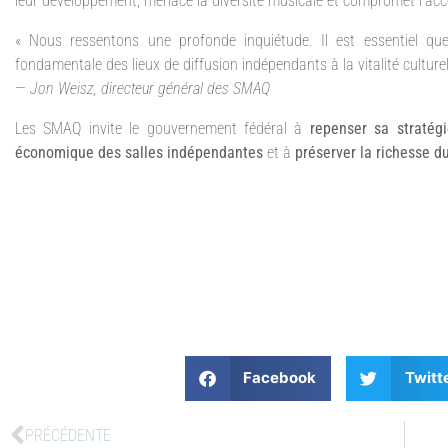
leur développement, menace la diversité musicale et compromet l’acces
« Nous ressentons une profonde inquiétude. Il est essentiel qu
fondamentale des lieux de diffusion indépendants à la vitalité cultur
—
Jon Weisz, directeur général des SMAQ
Les SMAQ invite le gouvernement fédéral à
repenser sa stratégi
économique des salles indépendantes
et à
préserver la richesse du
Facebook
Twitt
PRÉCÉDENTE