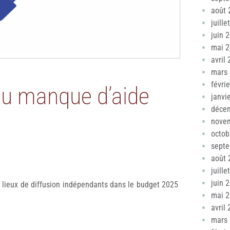
août 
juille
juin 
mai 
avril
mars
févri
du manque d’aide
janvi
déce
nove
octob
sept
août 
juille
juin 
 lieux de diffusion indépendants dans le budget 2025
mai 
avril
mars