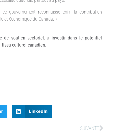
sibilité culturelle partout au pays.
e ce gouvernement reconnaisse enfin la contribution
elle et économique du Canada. »
e de soutien sectoriel
, à
investir dans le potentiel
 tissu culturel canadien
.
er
LinkedIn
SUIVANTE