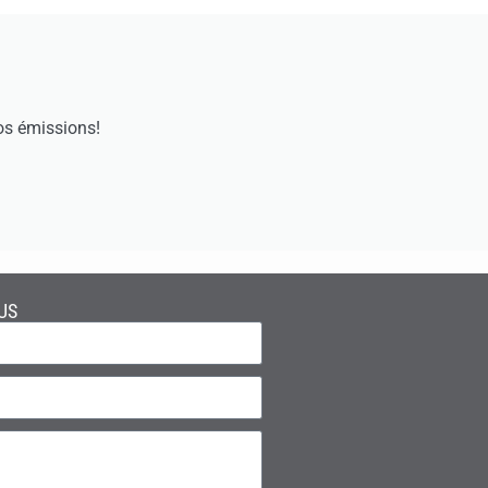
os émissions!
US