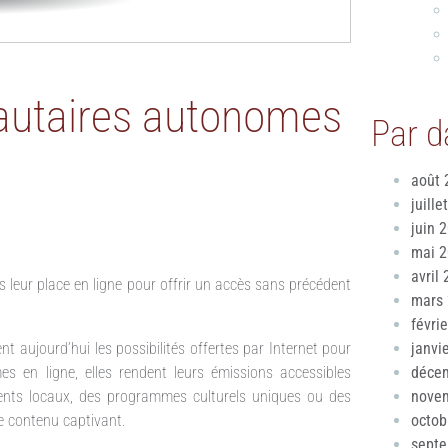
autaires autonomes
Par d
août 
juille
juin 
mai 
avril
eur place en ligne pour offrir un accès sans précédent
mars
févri
janvi
aujourd’hui les possibilités offertes par Internet pour
déce
es en ligne, elles rendent leurs émissions accessibles
nove
ents locaux, des programmes culturels uniques ou des
octob
e contenu captivant.
sept