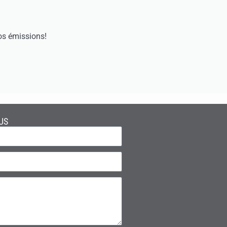
os émissions!
US