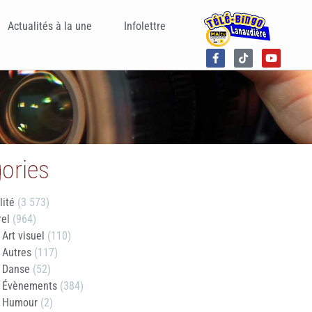
Actualités à la une
Infolettre
ories
lité
(3 573)
rel
(964)
Art visuel
(110)
Autres
(117)
Danse
(52)
Évènements
(384)
Humour
(2)