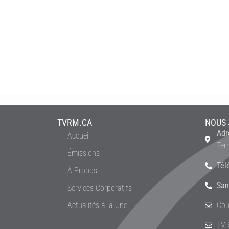
TVRM.CA
NOUS 
Adr
Accueil
Ter
Émissions
Tél
À Propos
San
Services Corporatifs
Actualités à la Une
Cou
TVR