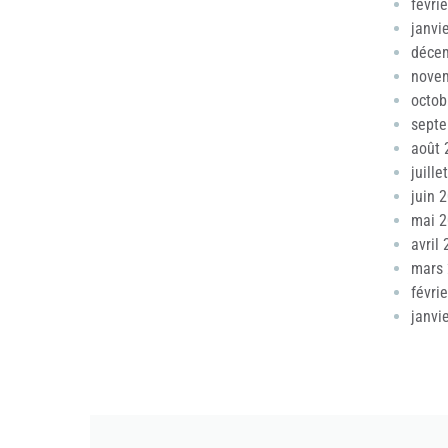
févri
janvi
déce
nove
octob
sept
août 
juille
juin 
mai 
avril
mars
févri
janvi