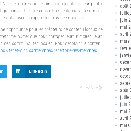
TCA de répondre aux besoins changeants de leur public,
août 
t qui convient le mieux aux téléspectateurs. Désormais,
juille
risant ainsi une expérience plus personnalisée.
juin 
mai 
une opportunité pour les créateurs de contenu locaux de
avril
lateforme numérique pour partager leurs histoires, leurs
mars
 sein des communautés locales. Pour découvrir le contenu
févri
tps://fedetvc.qc.ca/membres/repertoire-des-membres
janvi
déce
nove
er
LinkedIn
octob
sept
SUIVANTE
août 
juille
juin 
mai 
avril
mars