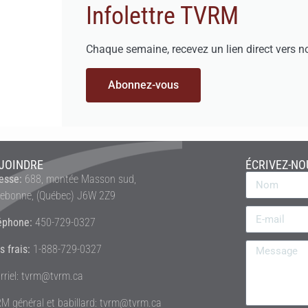
Infolettre TVRM
Chaque semaine, recevez un lien direct vers n
Abonnez-vous
JOINDRE
ÉCRIVEZ-NO
esse:
688, montée Masson sud,
rebonne, (Québec) J6W 2Z9
éphone:
450-729-0327
s frais:
1-888-729-0327
rriel: tvrm@tvrm.ca
M général et babillard: tvrm@tvrm.ca