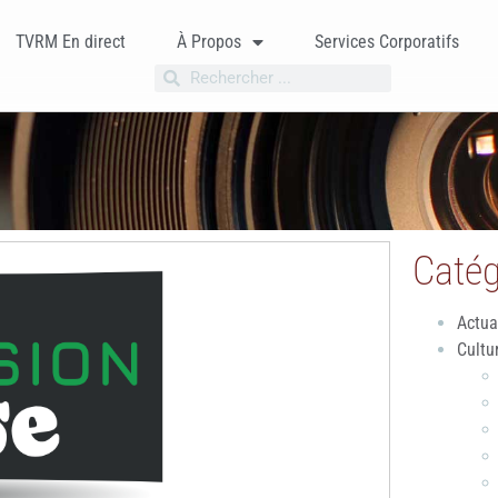
TVRM En direct
À Propos
Services Corporatifs
Catég
Actua
Cultu